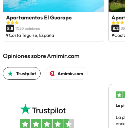
Apartamentos El Guarapo
Apart
8.8
8.2
1020 opiniones
357 
Costa Teguise, España
Costa 
Opiniones sobre Amimir.com
Trustpilot
Amimir.com
La pla
La pl
encon