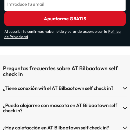
Introduce tu email
Apuntarme GRATIS
Al suscribirte confirmas haber leído y estar de acuerdo con la
Política
de Privacidad
Preguntas frecuentes sobre AT Bilbaotown self
check in
¿Tiene conexión wifi el AT Bilbaotown self check in?
El AT Bilbaotown self check in dispone de Wi-Fi.
¿Puedo alojarme con mascota en AT Bilbaotown self
check in?
En AT Bilbaotown self check in no se admiten mascotas.
¿Hay calefacción en AT Bilbaotown self check in?