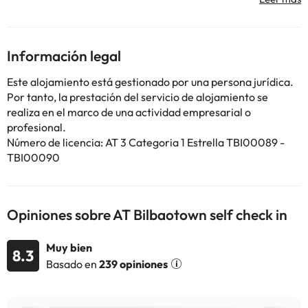
También se ofrece nevera, fogones y tostadora, además de
cafetera y hervidor. Estación de tren Abando está a 3 km del
alojamiento, y Puente de Calatrava está a 3,6 km. El aeropuerto
(Aeropuerto de Bilbao) está a 8 km, y el alojamiento ofrece
Información legal
servicio de traslado de pago para ir o volver del aeropuerto.
En este alojamiento no se pueden celebrar despedidas de soltero
Este alojamiento está gestionado por una persona jurídica.
o soltera ni fiestas similares.
Por tanto, la prestación del servicio de alojamiento se
realiza en el marco de una actividad empresarial o
profesional.
Algunos de los servicios detallados pueden ser de pago. Puedes
Número de licencia: AT 3 Categoria 1 Estrella TBI00089 -
consultar sus tarifas directamente en el establecimiento. Toda la
información de esta ficha está sujeta a cambios por parte del
TBI00090
alojamiento. Si tienes dudas, contáctanos.
Opiniones sobre AT Bilbaotown self check in
Muy bien
8.3
Basado en
239 opiniones