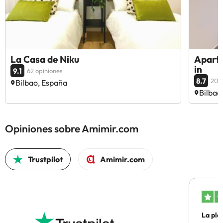
La Casa de Niku
Aparta
in
9.1
62 opiniones
8.7
201 
Bilbao, España
Bilbao
Opiniones sobre Amimir.com
Trustpilot
Amimir.com
La pla