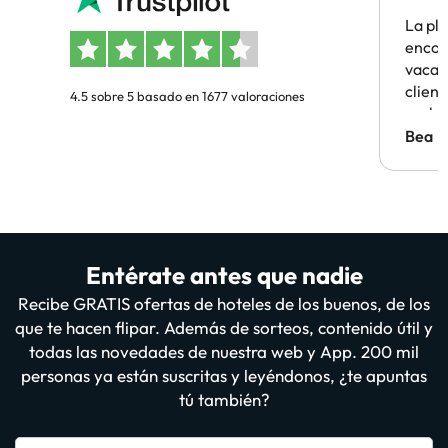
La pl
encon
vacaci
clien
4.5 sobre 5 basado en 1677 valoraciones
probl
antes.
Bea
Entérate antes que nadie
Recibe GRATIS ofertas de hoteles de los buenos, de los
que te hacen flipar. Además de sorteos, contenido útil y
todas las novedades de nuestra web y App. 200 mil
personas ya están suscritas y leyéndonos, ¿te apuntas
tú también?