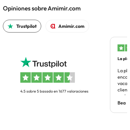
Opiniones sobre Amimir.com
Trustpilot
Amimir.com
La pla
La pl
encon
vacaci
clien
4.5 sobre 5 basado en 1677 valoraciones
probl
antes.
Bea