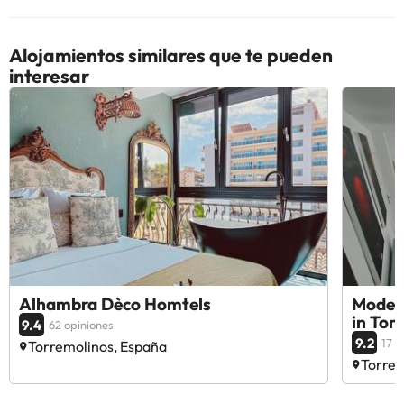
Alojamientos similares que te pueden
interesar
Alhambra Dèco Homtels
Moder
in Tor
9.4
62 opiniones
9.2
17 o
Torremolinos, España
Torrem