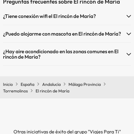
Preguntas frecuentes sobre El rincón de María
¿Tiene conexión wifi el El rincón de María?
El El rincón de María dispone de Wi-Fi.
¿Puedo alojarme con mascota en El rincón de María?
En El rincón de María no se admiten mascotas.
¿Hay aire acondicionado en las zonas comunes en El
rincón de María?
Sí, El rincón de María tiene aire acondicionado en las zonas
comunes.
Inicio
España
Andalucía
Málaga Provincia
Torremolinos
El rincón de María
Otras iniciativas de éxito del grupo "Viajes Para Ti"