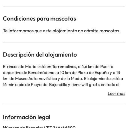
Condiciones para mascotas
Te informamos que este alojamiento no admite mascotas.
Descripción del alojamiento
El rincón de María está en Torremolinos, a 4,6 km de Puerto
deportivo de Benalmádena, a 10 km de Plaza de España y a 13
km de Museo Automovilístico y de la Moda. El alojamiento está a
16 min a pie de Playa del Bajondillo y tiene wifi gratis en todo el
alojamiento. Este apartamento de 2 dormitorios tiene aire
acondicionado y cuenta con cocina, zona de estar yTV de
pantalla plana. Estación de tren de Málaga - María Zambrano
está a 15 km del alojamiento, y Catedral de Málaga está a 17 km.
El aeropuerto (Aeropuerto de Málaga) está a 9 km.
Información legal
En este alojamiento no se pueden celebrar despedidas de soltero
o soltera ni fiestas similares. Gestionado por un particular
Número de licencia: VFT/MA/66890