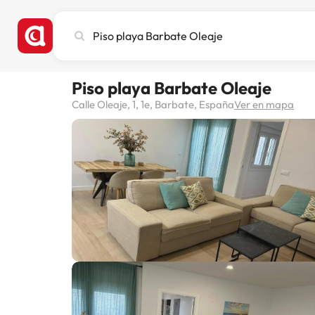
Busca
ciudad,
hotel
o
Piso playa Barbate Oleaje
destino
Calle Oleaje, 1, 1e, Barbate, España
Ver en mapa