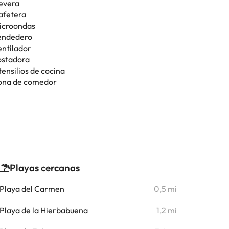
evera
afetera
icroondas
endedero
entilador
ostadora
tensilios de cocina
ona de comedor
Playas cercanas
Playa del Carmen
0,5 mi
Playa de la Hierbabuena
1,2 mi