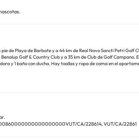
mascotas.
 pie de Playa de Barbate y a 44 km de Real Novo Sancti Petri Golf C
try Club y a 35 km de Club de Golf Campano. El apartamento tiene 2 dormitorios, TV de pantalla
ducha. Hay toallas y ropa de cama en el apartamento. El aeropuerto (Aeropuerto de Jerez) es
de soltero o soltera ni fiestas similares. Gestionado por un particul
o. Puedes consultar sus tarifas directamente en el establecimiento. 
contáctanos.
ar.
0200860000000000000000VUT/CA/228614, VUT/CA/22861