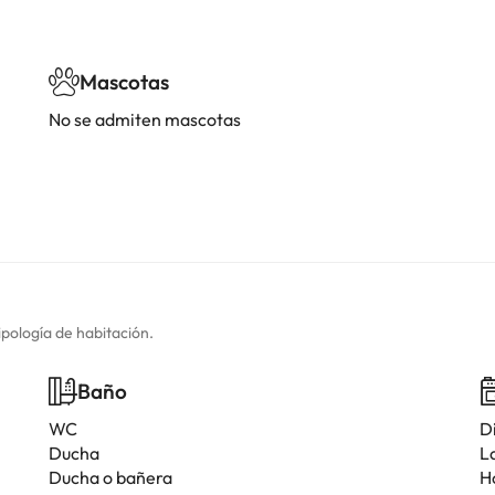
Mascotas
No se admiten mascotas
ipología de habitación.
Baño
WC
D
Ducha
L
Ducha o bañera
H