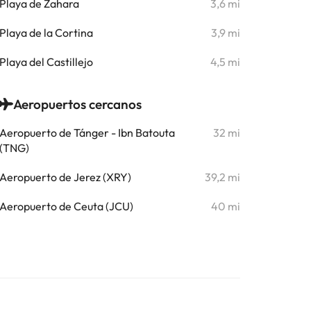
Playa de Zahara
3,6 mi
Playa de la Cortina
3,9 mi
Playa del Castillejo
4,5 mi
Aeropuertos cercanos
Aeropuerto de Tánger - Ibn Batouta
32 mi
(TNG)
Aeropuerto de Jerez (XRY)
39,2 mi
Aeropuerto de Ceuta (JCU)
40 mi