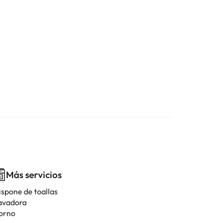
Más servicios
ispone de toallas
avadora
orno