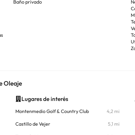
Baño privado
N
C
M
T
V
as
T
U
Z
e Oleaje
Lugares de interés
i
Montenmedio Golf & Country Club
4,2 mi
i
Castillo de Vejer
5,1 mi