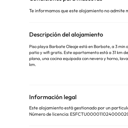
Te informamos que este alojamiento no admite 
Descripción del alojamiento
Piso playa Barbate Oleaje está en Barbate, a 3 min a
patio y wifi gratis. Este apartamento está a 31 km de Benalup Golf & Coun
plana, una cocina equipada con nevera y horno, lavadora y 1 baño con 
km.
En este alojamiento no se pueden celebrar despedidas 
Algunos de los servicios detallados pueden ser de pag
cambios por parte del alojamiento. Si tienes dudas, 
Información legal
Este alojamiento está gestionado por un particul
Número de licencia: ESFCTU000011024000