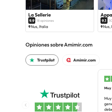
La Sellerie
Appa
9.9
9.1
18 opiniones
30
Nus, Italia
Nus, 
Opiniones sobre Amimir.com
Trustpilot
Amimir.com
Muy 
gene
Muy 
gene
debe