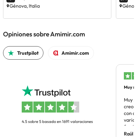
Génova, Italia
Génova
Opiniones sobre Amimir.com
Trustpilot
Amimir.com
Muy sa
Muy s
creo 
con c
vario
4.5 sobre 5 basado en 1691 valoraciones
famil
Hotel 
Raúl 