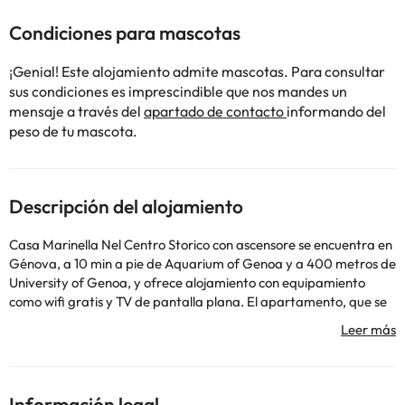
Condiciones para mascotas
¡Genial! Este alojamiento admite mascotas. Para consultar
sus condiciones es imprescindible que nos mandes un
mensaje a través del
apartado de contacto
informando del
peso de tu mascota.
Descripción del alojamiento
Casa Marinella Nel Centro Storico con ascensore se encuentra en
Génova, a 10 min a pie de Aquarium of Genoa y a 400 metros de
University of Genoa, y ofrece alojamiento con equipamiento
como wifi gratis y TV de pantalla plana. El apartamento, que se
encuentra en un edificio de 1700, está a 5,1 km de Port of Genoa
y a 49 km de Casa Carbone. Este apartamento consta de 2
dormitorios, una sala de estar, una cocina totalmente equipada
con nevera y cafetera, y 2 baños con bidet y ducha. Hay toallas y
ropa de cama en el apartamento. Cerca del alojamiento hay
Información legal