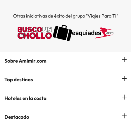
Otras iniciativas de éxito del grupo "Viajes Para Ti"
Sobre Amimir.com
¿Quiénes somos?
Top destinos
Opiniones de nuestros clientes
Hoteles en Salou
Hoteles en la costa
Gestionar mi reserva
Hoteles en Lloret de Mar
Blog de Amimir.com
Hoteles en la Costa Azahar
Destacado
Hoteles en Andorra la Vella
Amimir en los Medios
Hoteles en la Costa Blanca