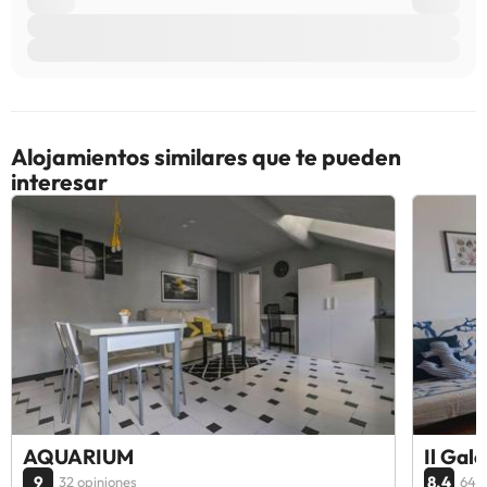
alojamiento. Si tienes dudas, contáctanos.
Alojamientos similares que te pueden
interesar
AQUARIUM
Il Gal
9
8.4
32 opiniones
64 o