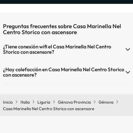
Preguntas frecuentes sobre Casa Marinella Nel
Centro Storico con ascensore
¿Tiene conexión wifi el Casa Marinella Nel Centro
Storico con ascensore?
El Casa Marinella Nel Centro Storico con ascensore dispone de Wi-
¿Hay calefacción en Casa Marinella Nel Centro Storico
Fi.
con ascensore?
Sí, Casa Marinella Nel Centro Storico con ascensore tiene
calefacción en las zonas comunes.
Inicio
Italia
Liguria
Génova Provincia
Génova
Casa Marinella Nel Centro Storico con ascensore