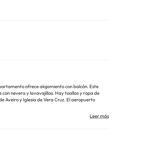
partamento ofrece alojamiento con balcón. Este
con nevera y lavavajillas. Hay toallas y ropa de
ar
Toda la información de esta ficha está sujeta a