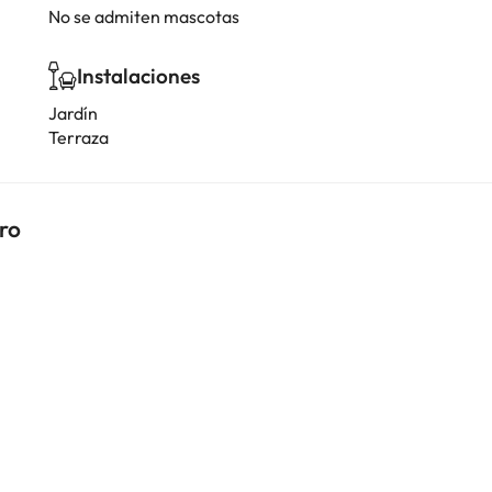
No se admiten mascotas
Instalaciones
Jardín
Terraza
iro
i
i
i