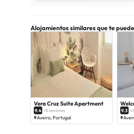
Alojamientos similares que te puede
Vera Cruz Suite Apartment
Welc
9.4
9.3
78 opiniones
45
Aveiro, Portugal
Aveir