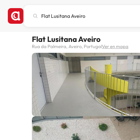
Busca
ciudad,
hotel
o
Flat Lusitana Aveiro
destino
Rua da Palmeira, Aveiro, Portugal
Ver en mapa