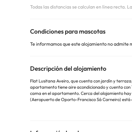
Todas las distancias se calculan en línea recta. L
Condiciones para mascotas
Te informamos que este alojamiento no admite 
Descripción del alojamiento
Flat Lusitana Aveiro, que cuenta con jardín y terraza, 
apartamento tiene aire acondicionado y cuenta con 1 
cama en el apartamento. Cerca del alojamiento hay puntos de interés como Centro de congresos de Aveiro, Universidad de Aveiro y Iglesia de Vera Cruz. El aeropuerto
(Aeropuerto de Oporto-Francisco Sá Carneiro) está 
En este alojamiento no se pueden celebrar despedidas 
Algunos de los servicios detallados pueden ser de pag
cambios por parte del alojamiento. Si tienes dudas, 