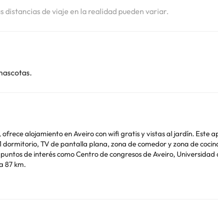
as distancias de viaje en la realidad pueden variar.
mascotas.
ofrece alojamiento en Aveiro con wifi gratis y vistas al jardín. Este a
dormitorio, TV de pantalla plana, zona de comedor y zona de cocina 
a 87 km.
de soltero o soltera ni fiestas similares. Gestionado por un particul
o. Puedes consultar sus tarifas directamente en el establecimiento. 
contáctanos.