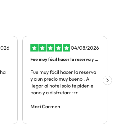
2026
04/08/2026
Fue muy fácil hacer la reserva y a
Todo senc
un…
 ha
Fue muy fácil hacer la reserva
Todo sen
y a un precio muy bueno . Al
el proce
llegar al hotel solo te piden el
bono y a disfrutarrrrr
Mari Carmen
julian m