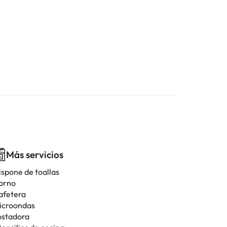
Más servicios
ispone de toallas
orno
afetera
icroondas
ostadora