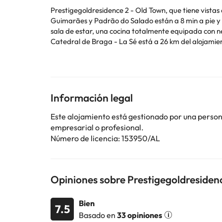
Prestigegoldresidence 2 - Old Town, que tiene vistas a
Guimarães y Padrão do Salado están a 8 min a pie y a pocos pasos del apartamento, y hay
sala de estar, una cocina totalmente equipada con n
Catedral de Braga - La Sé está a 26 km del alojami
Carneiro) está a 53 km.
Informa a con antelación de tu hora prevista de llegada. Para ello, puedes utilizar el apartado de peticiones especiales al hacer la reserva o ponerte en contacto
directamente con el alojamiento. Los datos de contac
ni fiestas similares.
Información legal
Algunos de los servicios detallados pueden ser de pag
Este alojamiento está gestionado por una persona 
cambios por parte del alojamiento. Si tienes dudas, 
empresarial o profesional.
Número de licencia: 153950/AL
Opiniones sobre Prestigegoldresiden
Bien
7.5
Basado en
33 opiniones