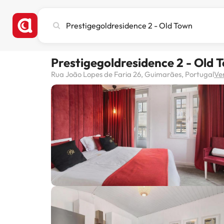
Busca
ciudad,
hotel
o
Prestigegoldresidence 2 - Old 
destino
Rua João Lopes de Faria 26, Guimarães, Portugal
Ve