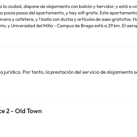
 la ciudad, dispone de alojamiento con balcón y hervidor, y está a uno
 wifi gratis. Este apartamento con aire acondicionado consta de 2 dormitorios, una
evera y cafetera, y 1 baño con ducha y artículos de aseo gratuitos. 
ento, y Universidad del Miño - Campus de Braga está a 29 km. El ae
to aparecen en la confirmación de la reserva. En este alojamiento n
o. Puedes consultar sus tarifas directamente en el establecimiento. 
jurídica. Por tanto, la prestación del servicio de alojamiento s
contáctanos.
ce 2 - Old Town