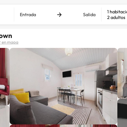
1 habitac
Entrada
Salida
2 adultos
Town
r en mapa