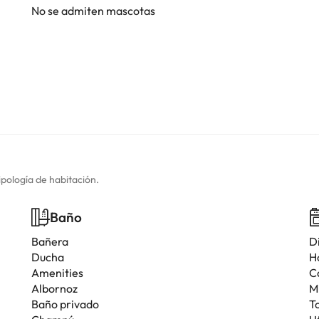
No se admiten mascotas
ipología de habitación.
Baño
Bañera
D
Ducha
H
Amenities
C
Albornoz
M
Baño privado
T