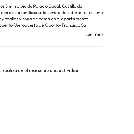
s 5 min a pie de Palacio Ducal. Castillo de
Hay toallas y ropa de cama en el apartamento.
ropuerto (Aeropuerto de Oporto-Francisco Sá
o se pueden celebrar despedidas de soltero o soltera
Toda la información de esta ficha está sujeta a
e realiza en el marco de una actividad