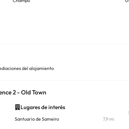
Champú
U
ediaciones del alojamiento
ence 2 - Old Town
Lugares de interés
i
Santuario de Sameiro
7,9 mi