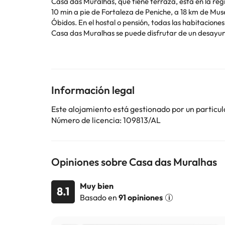
Casa das Muralhas, que tiene terraza, está en la reg
10 min a pie de Fortaleza de Peniche, a 18 km de Mus
Óbidos. En el hostal o pensión, todas las habitaciones incluyen armario, TV de pantalla plana, baño compartido, ropa de cama y toallas. Las unidades cuentan con nevera. En
Casa das Muralhas se puede disfrutar de un desayuno continental. Museo José Malhoa está a 30 km del alojamiento. El aeropue
Delgado) está a 92 km.
En este alojamiento no se pueden celebrar despedidas 
Algunos de los servicios detallados pueden ser de pag
Información legal
cambios por parte del alojamiento. Si tienes dudas, 
Este alojamiento está gestionado por un particul
Número de licencia: 109813/AL
Opiniones sobre Casa das Muralhas
Muy bien
8.1
Basado en
91 opiniones