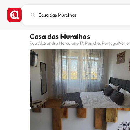
Busca
ciudad,
hotel
o
Casa das Muralhas
destino
Rua Alexandre Herculano 17, Peniche, Portugal
Ver e