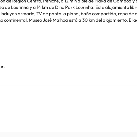
ión de Región Centro, Peniche, a 12 min a pie de Playa de Gamboa y a 
eo de Lourinhã y a 14 km de Dino Park Lourinha. Este alojamiento lib
rto (Aeropuerto de Lisboa Humberto
de soltero o soltera ni fiestas similares.
o. Puedes consultar sus tarifas directamente en el establecimiento. 
contáctanos.
ar.