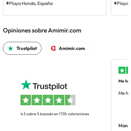
Playa Honda, España
Playa 
Opiniones sobre Amimir.com
Trustpilot
Amimir.com
Me ha 
Me ha
4.5 sobre 5 basado en 1735 valoraciones
Manue