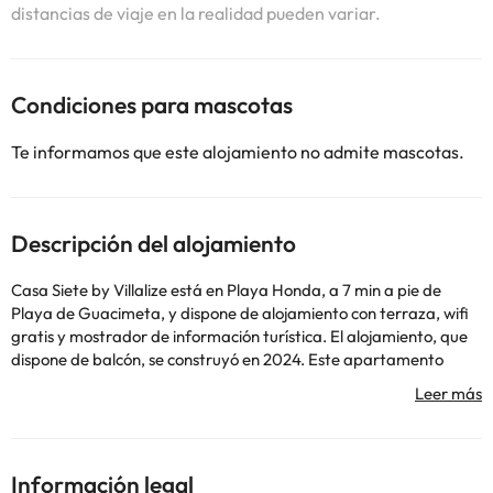
distancias de viaje en la realidad pueden variar.
Condiciones para mascotas
Te informamos que este alojamiento no admite mascotas.
Descripción del alojamiento
Casa Siete by Villalize está en Playa Honda, a 7 min a pie de
Playa de Guacimeta, y dispone de alojamiento con terraza, wifi
gratis y mostrador de información turística. El alojamiento, que
dispone de balcón, se construyó en 2024. Este apartamento
consta de 2 dormitorios, una sala de estar, una cocina totalmente
equipada con nevera y cafetera, y 2 baños con ducha y secador
de pelo. Hay toallas y ropa de cama en el apartamento. Rancho
Texas Park está a 8,2 km del alojamiento, y Monumento al
Campesino está a 8,8 km. El aeropuerto (Aeropuerto de
Información legal