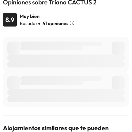
Opiniones sobre Triana CACTUS 2
consultar sus tarifas directamente en el establecimiento. Toda la
información de esta ficha está sujeta a cambios por parte del
alojamiento. Si tienes dudas, contáctanos.
Muy bien
8.9
Basado en
41 opiniones
Alojamientos similares que te pueden