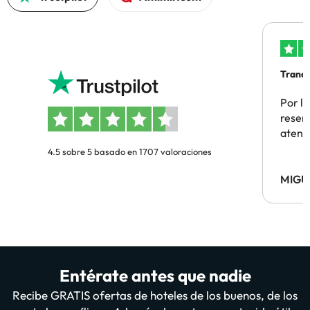
Tranqu
Por la
reserv
atenc
4.5 sobre 5 basado en 1707 valoraciones
MIGU
Entérate antes que nadie
Recibe GRATIS ofertas de hoteles de los buenos, de los