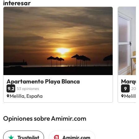
interesar
Apartamento Playa Blanca
Marque
9.2
9
53 opiniones
20 o
Melilla, España
Melill
Opiniones sobre Amimir.com
Trustpilot
Amimir.com