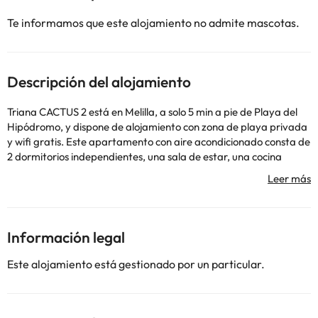
Te informamos que este alojamiento no admite mascotas.
Descripción del alojamiento
Triana CACTUS 2 está en Melilla, a solo 5 min a pie de Playa del
Hipódromo, y dispone de alojamiento con zona de playa privada
y wifi gratis. Este apartamento con aire acondicionado consta de
2 dormitorios independientes, una sala de estar, una cocina
totalmente equipada y 1 baño. Hay TV de pantalla plana. El
aeropuerto (Aeropuerto de Melilla) está a 2 km.
En este alojamiento no se pueden celebrar despedidas de soltero
o soltera ni fiestas similares. Informa a con antelación de tu hora
prevista de llegada. Para ello, puedes utilizar el apartado de
Información legal
peticiones especiales al hacer la reserva o ponerte en contacto
directamente con el alojamiento. Los datos de contacto
Este alojamiento está gestionado por un particular.
aparecen en la confirmación de la reserva.
Algunos de los servicios detallados pueden ser de pago. Puedes