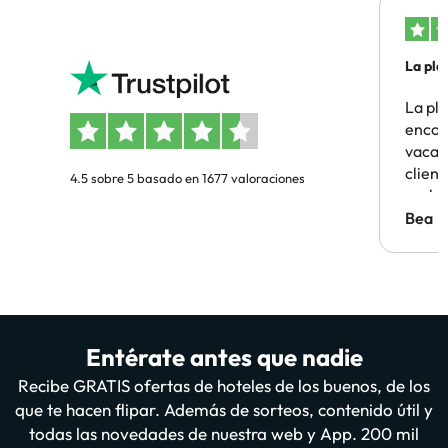
La pla
La pl
encon
vacaci
clien
4.5 sobre 5 basado en 1677 valoraciones
probl
antes.
Bea
Entérate antes que nadie
Recibe GRATIS ofertas de hoteles de los buenos, de los
que te hacen flipar. Además de sorteos, contenido útil y
todas las novedades de nuestra web y App. 200 mil