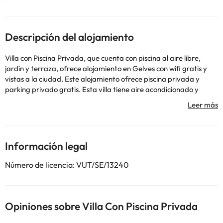
Descripción del alojamiento
Villa con Piscina Privada, que cuenta con piscina al aire libre,
jardín y terraza, ofrece alojamiento en Gelves con wifi gratis y
vistas a la ciudad. Este alojamiento ofrece piscina privada y
parking privado gratis. Esta villa tiene aire acondicionado y
cuenta con 4 dormitorios, TV de pantalla plana por cable, zona
de comedor y cocina con nevera y lavavajillas. Hay toallas y ropa
de cama en la villa. Puente de Triana - Isabel II está a 10 km del
alojamiento, y Real Alcázar de Sevilla está a 11 km. El aeropuerto
(Aeropuerto de Sevilla) está a 21 km.
Información legal
En este alojamiento no se pueden celebrar despedidas de soltero
o soltera ni fiestas similares. Informa a con antelación de tu hora
Número de licencia: VUT/SE/13240
prevista de llegada. Para ello, puedes utilizar el apartado de
peticiones especiales al hacer la reserva o ponerte en contacto
directamente con el alojamiento. Los datos de contacto
aparecen en la confirmación de la reserva. Gestionado por un
Opiniones sobre Villa Con Piscina Privada
particular