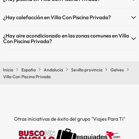
Sí, Villa Con Piscina Privada tiene piscina (este servicio puede ser de
¿Hay calefacción en Villa Con Piscina Privada?
pago) Aquí tienes más info sobre la piscina y otras instalaciones.
Sí, Villa Con Piscina Privada tiene calefacción en las zonas comunes.
Piscina al aire libre (temporada de verano)
¿Hay aire acondicionado en las zonas comunes en Villa
Con Piscina Privada?
Sí, Villa Con Piscina Privada tiene aire acondicionado en las zonas
comunes.
Inicio
España
Andalucía
Sevilla provincia
Gelves
Villa Con Piscina Privada
Otras iniciativas de éxito del grupo "Viajes Para Ti"