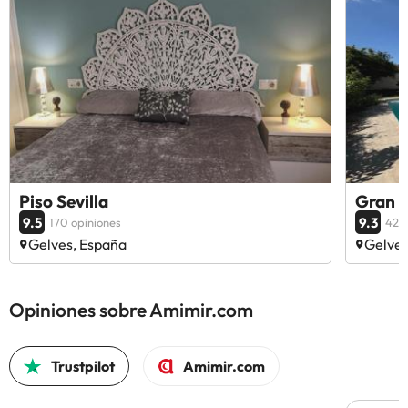
Piso Sevilla
Gran C
9.5
9.3
170 opiniones
42 o
Gelves, España
Gelves
Opiniones sobre Amimir.com
Trustpilot
Amimir.com