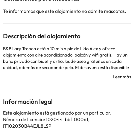
Te informamos que este alojamiento no admite mascotas.
Descripción del alojamiento
B&B Ilary Tropea está a 10 min a pie de Lido Alex y ofrece
alojamiento con aire acondicionado, balcón y wifi gratis. Hay un
baño privado con bidet y artículos de aseo gratuitos en cada
unidad, además de secador de pelo. El desayuno está disponible
e incluye opciones a la carta, continentales o italianas. Santuario
de Santa Maria dell'Isola está a 17 min a pie del alojamiento, y
Tropea Marina está a 2,3 km. El aeropuerto (Aeropuerto
internacional de Lamezia Terme) está a 59 km.
En este alojamiento no se pueden celebrar despedidas de soltero
Información legal
o soltera ni fiestas similares. Gestionado por un particular
Este alojamiento está gestionado por un particular.
Número de licencia: 102044-bbf-00061,
Algunos de los servicios detallados pueden ser de pago. Puedes
IT102030B44EJL8LSP
consultar sus tarifas directamente en el establecimiento. Toda la
información de esta ficha está sujeta a cambios por parte del