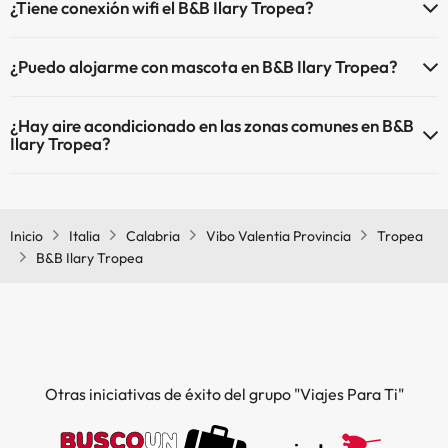
¿Tiene conexión wifi el B&B Ilary Tropea?
El B&B Ilary Tropea dispone de Wi-Fi.
¿Puedo alojarme con mascota en B&B Ilary Tropea?
En B&B Ilary Tropea no se admiten mascotas.
¿Hay aire acondicionado en las zonas comunes en B&B
Ilary Tropea?
Sí, B&B Ilary Tropea tiene aire acondicionado en las zonas comunes.
Inicio
Italia
Calabria
Vibo Valentia Provincia
Tropea
B&B Ilary Tropea
Otras iniciativas de éxito del grupo "Viajes Para Ti"