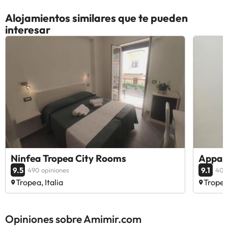
Alojamientos similares que te pueden
interesar
Ninfea Tropea City Rooms
Appar
9.5
9.1
490 opiniones
40 
Tropea, Italia
Tropea,
Opiniones sobre Amimir.com