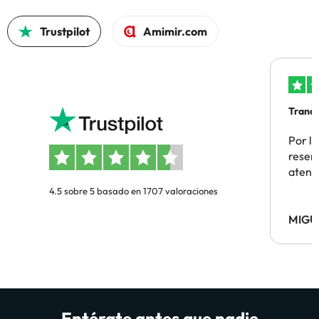
Trustpilot
Amimir.com
Tranqu
Por la
reserv
atenc
4.5 sobre 5 basado en 1707 valoraciones
MIGU
Entérate antes que nadie