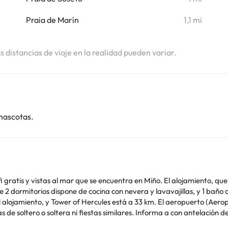
i
Praia de Marín
1,1 mi
i
as distancias de viaje en la realidad pueden variar.
mascotas.
i gratis y vistas al mar que se encuentra en Miño. El alojamiento, qu
 32 km del alojamiento, y Tower of Hercules está a 33 km. El aeropuerto (A
imilares. Informa a con antelación de tu hora prevista de llegada. Para ello, puedes
er la reserva o ponerte en contacto directamente con el alojamiento.