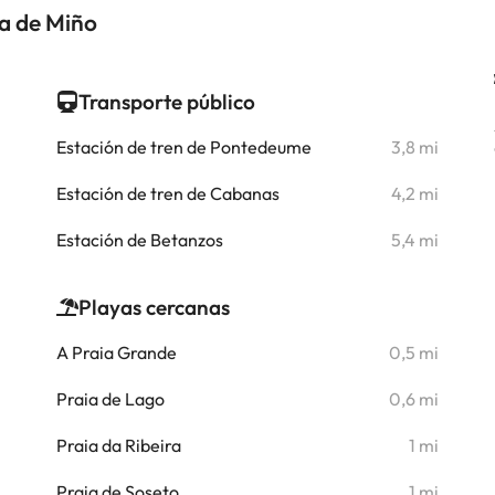
ya de Miño
Transporte público
i
Estación de tren de Pontedeume
3,8 mi
Estación de tren de Cabanas
4,2 mi
i
Estación de Betanzos
5,4 mi
i
Playas cercanas
i
A Praia Grande
0,5 mi
i
Praia de Lago
0,6 mi
i
Praia da Ribeira
1 mi
i
Praia de Soseto
1 mi