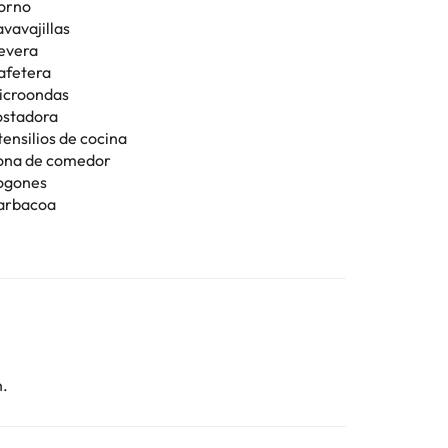
orno
vavajillas
evera
afetera
icroondas
ostadora
tensilios de cocina
ona de comedor
ogones
arbacoa
n.