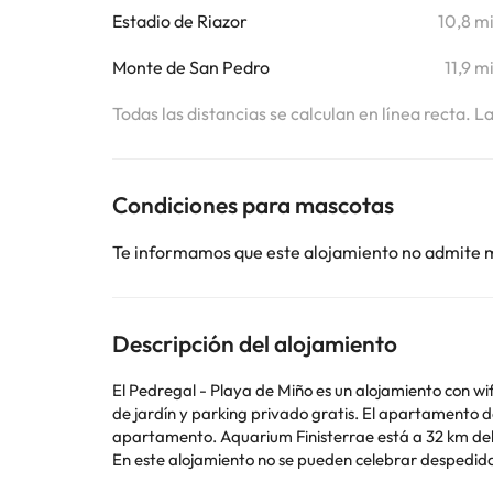
Estadio de Riazor
10,8 m
Monte de San Pedro
11,9 m
Todas las distancias se calculan en línea recta. L
Condiciones para mascotas
Te informamos que este alojamiento no admite 
Descripción del alojamiento
El Pedregal - Playa de Miño es un alojamiento con wif
de jardín y parking privado gratis. El apartamento de 2 dormitorios dispone de cocina con nevera y lavavajillas, y 1 baño con bidet y ducha. Hay toallas y ropa de cama en el
apartamento. Aquarium Finisterrae está a
En este alojamiento no se pueden celebrar despedidas de soltero o soltera ni fiestas s
utilizar el apartado de peticiones especiales al hac