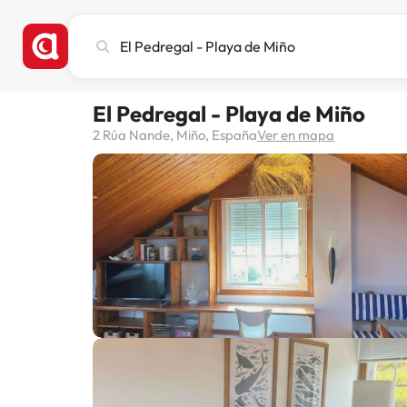
Busca
ciudad,
hotel
o
El Pedregal - Playa de Miño
destino
2 Rúa Nande, Miño, España
Ver en mapa