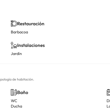
Restauración
Barbacoa
Instalaciones
Jardín
ipología de habitación.
Baño
WC
D
Ducha
L