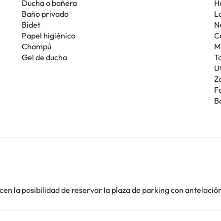
Ducha o bañera
H
Baño privado
La
Bidet
N
Papel higiénico
C
Champú
M
Gel de ducha
T
U
Z
F
B
en la posibilidad de reservar la plaza de parking con antelació