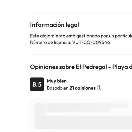
la reserva. Gestionado por un particular
Algunos de los servicios detallados pueden ser de pag
Información legal
cambios por parte del alojamiento. Si tienes dudas, 
Este alojamiento está gestionado por un particul
Número de licencia: VUT-CO-009546
Opiniones sobre El Pedregal - Playa 
Muy bien
8.5
Basado en
21 opiniones