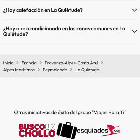
Sí, La Quiétude tiene piscina (este servicio puede ser de pago) Aquí
¿Hay calefacción en La Quiétude?
tienes más info sobre la piscina y otras instalaciones.
Sí, La Quiétude tiene calefacción en las zonas comunes.
Piscina al aire libre (temporada de verano)
¿Hay aire acondicionado en las zonas comunes en La
Quiétude?
Sí, La Quiétude tiene aire acondicionado en las zonas comunes.
Inicio
Francia
Provenza-Alpes-Costa Azul
Alpes Marítimos
Peymeinade
La Quiétude
Otras iniciativas de éxito del grupo "Viajes Para Ti"