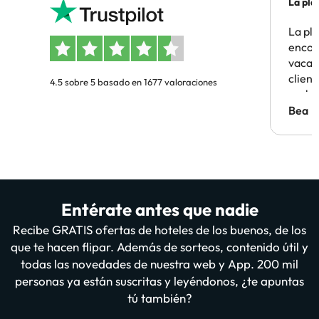
La pla
La pl
encon
vacaci
clien
4.5 sobre 5 basado en 1677 valoraciones
probl
antes.
Bea
Entérate antes que nadie
Recibe GRATIS ofertas de hoteles de los buenos, de los
que te hacen flipar. Además de sorteos, contenido útil y
todas las novedades de nuestra web y App. 200 mil
personas ya están suscritas y leyéndonos, ¿te apuntas
tú también?