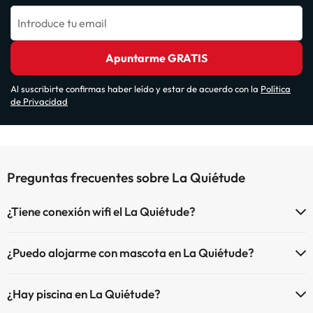
Introduce tu email
Apuntarme GRATIS
Al suscribirte confirmas haber leído y estar de acuerdo con la
Política
de Privacidad
Preguntas frecuentes sobre La Quiétude
¿Tiene conexión wifi el La Quiétude?
El La Quiétude dispone de Wi-Fi.
¿Puedo alojarme con mascota en La Quiétude?
En La Quiétude se admiten mascotas (previa petición y de pago
¿Hay piscina en La Quiétude?
directo en hotel). Consulta las condiciones.