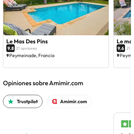
Le Mas Des Pins
Le mas
9.8
9.6
21 opiniones
21 o
Peymeinade, Francia
Peymei
Opiniones sobre Amimir.com
Trustpilot
Amimir.com