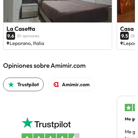
La Casetta
Casa V
9.6
9.5
30 opiniones
28 o
Leporano, Italia
Lepora
Opiniones sobre Amimir.com
Trustpilot
Amimir.com
Me gus
Me gus