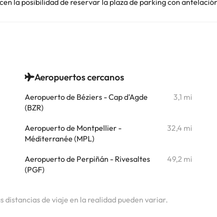
en la posibilidad de reservar la plaza de parking con antelació
Aeropuertos cercanos
i
Aeropuerto de Béziers - Cap d'Agde
3,1 mi
i
(BZR)
i
Aeropuerto de Montpellier -
32,4 mi
Méditerranée (MPL)
i
Aeropuerto de Perpiñán - Rivesaltes
49,2 mi
(PGF)
i
as distancias de viaje en la realidad pueden variar.