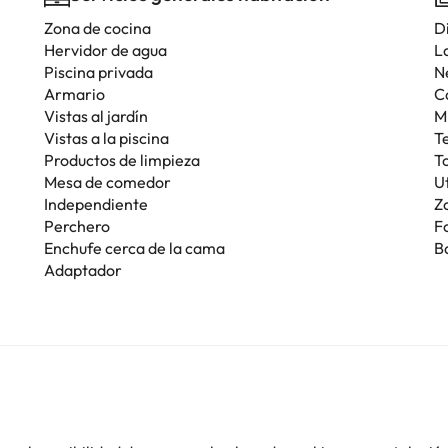
Zona de cocina
D
Hervidor de agua
L
Piscina privada
N
Armario
C
Vistas al jardín
M
Vistas a la piscina
T
Productos de limpieza
T
Mesa de comedor
U
Independiente
Z
Perchero
F
Enchufe cerca de la cama
B
Adaptador