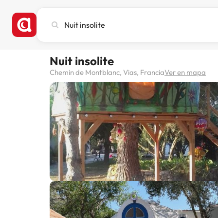
Busca
ciudad,
hotel
o
Nuit insolite
destino
Chemin de Montblanc, Vias, Francia
Ver en mapa