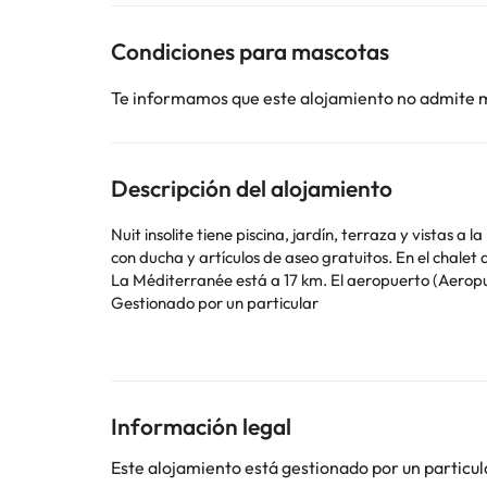
Condiciones para mascotas
Te informamos que este alojamiento no admite 
Descripción del alojamiento
Nuit insolite tiene piscina, jardín, terraza y vistas a la piscina. Está en Vias y o
con ducha y artículos de aseo gratuitos. En el chalet de montaña se puede disfrutar de un desayuno italiano. Aqualand Cap d'Agde está a 11 km del alojamiento, y Estadio de
La Méditerranée está a 17 km. El aeropuerto (Aeropu
Gestionado por un particular
Algunos de los servicios detallados pueden ser de pag
cambios por parte del alojamiento. Si tienes dudas, 
Información legal
Este alojamiento está gestionado por un particul