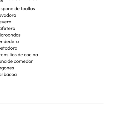
ispone de toallas
avadora
evera
afetera
icroondas
endedero
ostadora
tensilios de cocina
ona de comedor
ogones
arbacoa