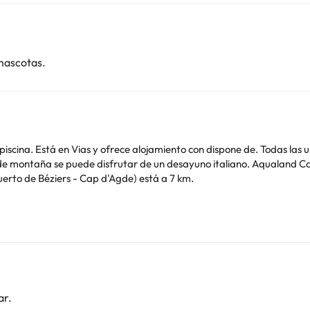
mascotas.
frece alojamiento con dispone de. Todas las unidades tienen baño privado totalmente equipado
erto de Béziers - Cap d'Agde) está a 7 km.
o. Puedes consultar sus tarifas directamente en el establecimiento. 
contáctanos.
ar.