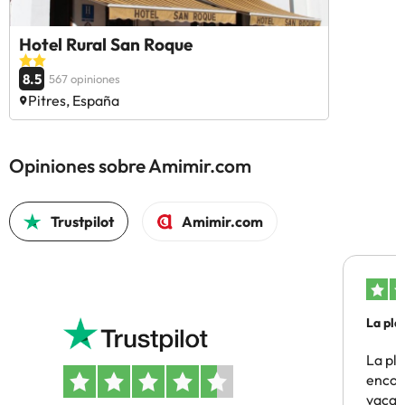
Hotel Rural San Roque
8.5
567 opiniones
Pitres, España
Opiniones sobre Amimir.com
Trustpilot
Amimir.com
La pla
La pl
encon
vacaci