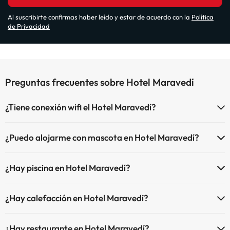
Al suscribirte confirmas haber leído y estar de acuerdo con la
Política
de Privacidad
Preguntas frecuentes sobre Hotel Maravedí
¿Tiene conexión wifi el Hotel Maravedí?
El Hotel Maravedí dispone de Wi-Fi.
¿Puedo alojarme con mascota en Hotel Maravedí?
En Hotel Maravedí se admiten mascotas (previa petición y de pago
¿Hay piscina en Hotel Maravedí?
directo en hotel). Consulta las condiciones.
Sí, Hotel Maravedí tiene piscina (este servicio puede ser de pago)
¿Hay calefacción en Hotel Maravedí?
Aquí tienes más info sobre la piscina y otras instalaciones.
Sí, Hotel Maravedí tiene calefacción en las zonas comunes.
Piscina al aire libre (temporada de verano)
¿Hay restaurante en Hotel Maravedí?