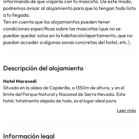
informando de que viajarás con tu mascota. De este modo,
podremos avisar al alojamiento para que lo tengan todo listo
a tu llegada.
Ten en cuenta que los alojamientos pueden tener
condiciones específicas sobre las mascotas (que no se
puedan quedar solos en la habitación/apartamento, que no
puedan acceder a algunas zonas concretas del hotel, etc.).
Descripción del alojamiento
Hotel Maravedí
Situado en la aldea de Capilerilla, a 1350m de altura, y en el
límite del Parque Natural y Nacional de Sierra Nevada. Este
hotel, totalmente alejado de todo, es el lugar ideal para
desconectar de la rutina y de los ruidos que nos rodean.
El hotel te ofrece conexión wifi gratuita, información turística de
la zona, parking gratuito en el exterior, calefacción para que
estés calentito, y piscina en la terraza.
Las 14 habitaciones de este establecimiento están decoradas con
Información legal