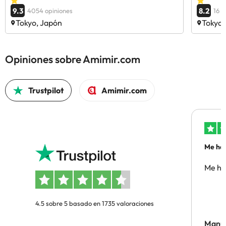
9.3
8.2
4054 opiniones
16 o
Tokyo, Japón
Tokyo,
Opiniones sobre Amimir.com
Trustpilot
Amimir.com
Me ha 
Me ha
4.5 sobre 5 basado en 1735 valoraciones
Manue