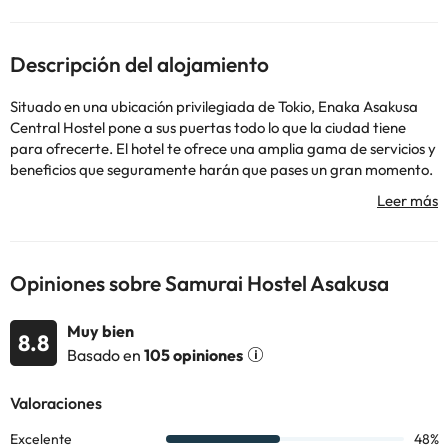
Descripción del alojamiento
Situado en una ubicación privilegiada de Tokio, Enaka Asakusa
Central Hostel pone a sus puertas todo lo que la ciudad tiene
para ofrecerte. El hotel te ofrece una amplia gama de servicios y
beneficios que seguramente harán que pases un gran momento.
En el hotel encontrarás Wi-Fi gratis en todas las habitaciones,
Seguridad 24h, lavandería, Wi-Fi en zonas comunes, ascensor.
Algunas de las habitaciones cuentan con perchero, sábanas,
taquillas, toallas, internet wifi. El hotel ofrece diversas
oportunidades de recreación. Personal amable, excelentes
Opiniones sobre Samurai Hostel Asakusa
instalaciones y proximidad con todo lo que Tokio tiene para
ofrecer son tres inportante razones para alojarte en el Enaka
Muy bien
Asakusa Central Hostel.
8.8
Basado en
105 opiniones
Algunos de los servicios detallados pueden ser de pago. Puedes