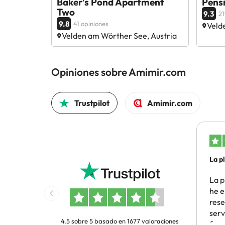
Baker's Pond Apartment
Pensi
Two
9.3
21
9.8
41 opiniones
Veld
Velden am Wörther See, Austria
Opiniones sobre Amimir.com
Trustpilot
Amimir.com
La p
he…
La p
he e
rese
serv
4.5 sobre 5 basado en 1677 valoraciones
func