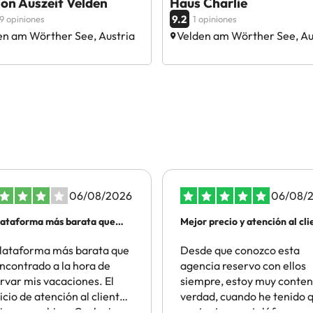
on Auszeit Velden
Haus Charlie
9.2
9 opiniones
1 opiniones
en am Wörther See, Austria
Velden am Wörther See, Au
06/08/2026
06/08/
lataforma más barata que
Mejor precio y atención al cli
lataforma más barata que
Desde que conozco esta
ncontrado a la hora de
agencia reservo con ellos
rvar mis vacaciones. El
siempre, estoy muy conten
icio de atención al cliente
verdad, cuando he tenido 
iona muy bien. Cualquier
contactar por teléfono qu