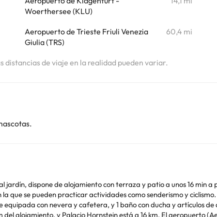
i
Aeropuerto de Klagenfurt -
14,1 mi
Woerthersee (KLU)
Aeropuerto de Trieste Friuli Venezia
60,4 mi
Giulia (TRS)
as distancias de viaje en la realidad pueden variar.
mascotas.
l jardín, dispone de alojamiento con terraza y patio a unos 16 min 
acticar actividades como senderismo y ciclismo. Este apartamento con aire acondicionado consta d
te equipada con nevera y cafetera, y 1 baño con ducha y artículos de 
tá a 14 km del alojamiento, y Palacio Hornstein está a 16 km. El aeropuert