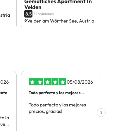
Gemütliches Apartment In
Velden
8.5
11 opiniones
stria
Velden am Wörther See, Austria
2026
05/08/2026
ente
Todo perfecto y los mejores
ATENCIO
precios
TELEFON
Todo perfecto y los mejores
Por la t
precios, gracias!
el depar
ta la
cliente y
que
aceptaci
e ha
telefono