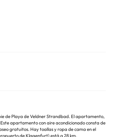
a pie de Playa de Veldner Strandbad. El apartamento,
e
aseo gratuitos. Hay toallas y ropa de cama en el
o (Aeropuerto de Klagenfurt) está a 28 km.