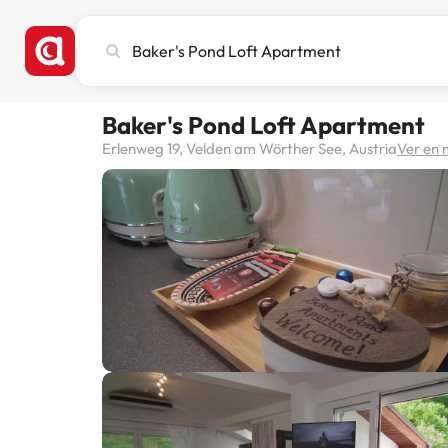
Busca
ciudad,
hotel
o
Baker's Pond Loft Apartment
destino
Erlenweg 19, Velden am Wörther See, Austria
Ver en