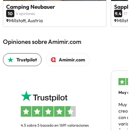
Camping Neubauer
Sappl
10
9.4
4 opiniones
17 o
Millstatt, Austria
Millsta
Opiniones sobre Amimir.com
Trustpilot
Amimir.com
Muy sa
Muy s
creo 
con c
vario
4.5 sobre 5 basado en 1691 valoraciones
famil