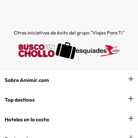
Otras iniciativas de éxito del grupo "Viajes Para Ti"
Sobre Amimir.com
¿Quiénes somos?
Top destinos
Opiniones de nuestros clientes
Hoteles en Salou
Hoteles en la costa
Gestionar mi reserva
Hoteles en Lloret de Mar
Blog de Amimir.com
Hoteles en la Costa Azahar