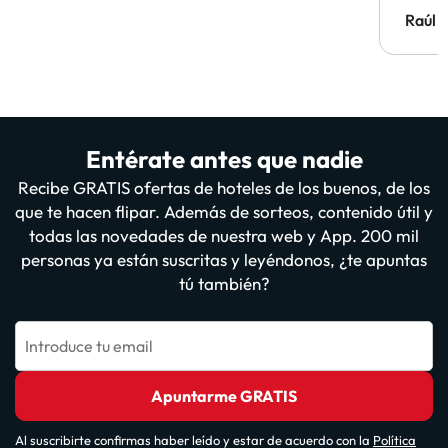
Hotel 
Raúl 
vuestr
Entérate antes que nadie
Recibe GRATIS ofertas de hoteles de los buenos, de los
que te hacen flipar. Además de sorteos, contenido útil y
todas las novedades de nuestra web y App. 200 mil
personas ya están suscritas y leyéndonos, ¿te apuntas
tú también?
Introduce tu email
Apuntarme GRATIS
Al suscribirte confirmas haber leído y estar de acuerdo con la
Política