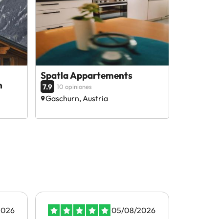
Spatla Appartements
n
7.9
10 opiniones
Gaschurn, Austria
2026
05/08/2026