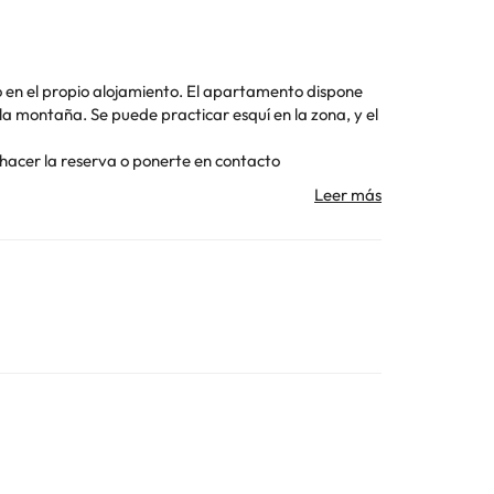
miento. El apartamento dispone
 en la zona, y el
o se pueden celebrar despedidas de soltero o soltera
Toda la información de esta ficha está sujeta a