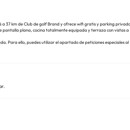
de Club de golf Brand y ofrece wifi gratis y parking privado en el propio aloja
a, cocina totalmente equipada y terraza con vistas a la montaña. Se puede practicar esquí
to aparecen en la confirmación de la reserva. En este alojamiento n
o. Puedes consultar sus tarifas directamente en el establecimiento. 
contáctanos.
ar.