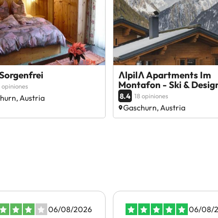
 Sorgenfrei
ɅlpilɅ Apartments Im
Montafon - Ski & Desig
 opiniones
8.4
18 opiniones
hurn, Austria
Gaschurn, Austria
06/08/2026
06/08/