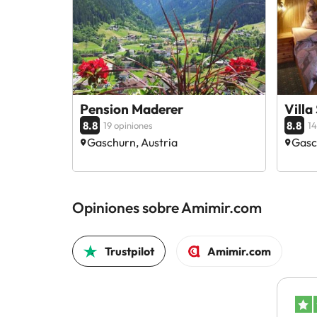
Pension Maderer
Villa
8.8
8.8
19 opiniones
14
Gaschurn, Austria
Gasc
Opiniones sobre Amimir.com
Trustpilot
Amimir.com