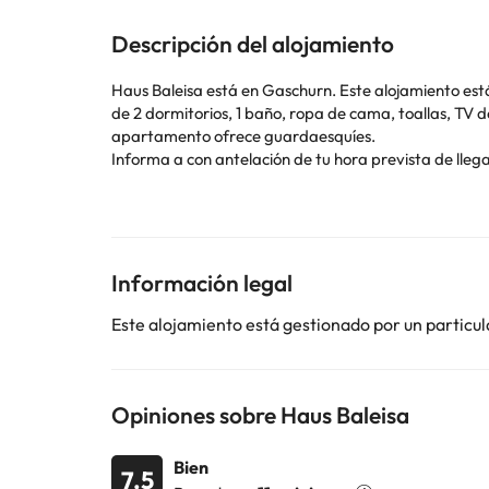
Descripción del alojamiento
Haus Baleisa está en Gaschurn. Este alojamiento está a 37 km 
de 2 dormitorios, 1 baño, ropa de cama, toallas, TV de pantalla plan
apartamento ofrece guardaesquíes.
Informa a con antelación de tu hora prevista de llegada. Para ello, puedes utilizar el apartado de peticiones especiales al hacer la reserva o ponerte en contacto
directamente con el alojamiento. Los datos de contac
ni fiestas similares.
Algunos de los servicios detallados pueden ser de pag
Información legal
cambios por parte del alojamiento. Si tienes dudas, 
Este alojamiento está gestionado por un particul
Opiniones sobre Haus Baleisa
Bien
7.5