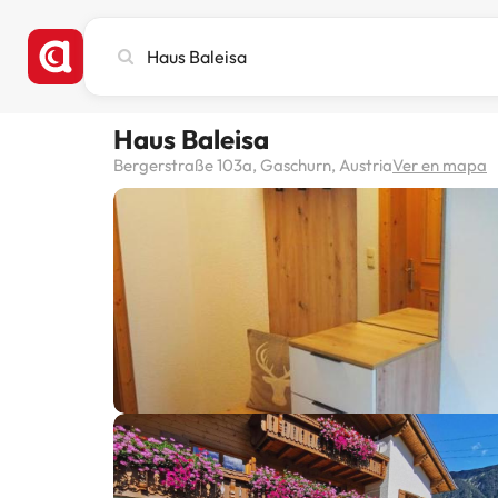
Busca
ciudad,
hotel
o
Haus Baleisa
destino
Bergerstraße 103a, Gaschurn, Austria
Ver en mapa