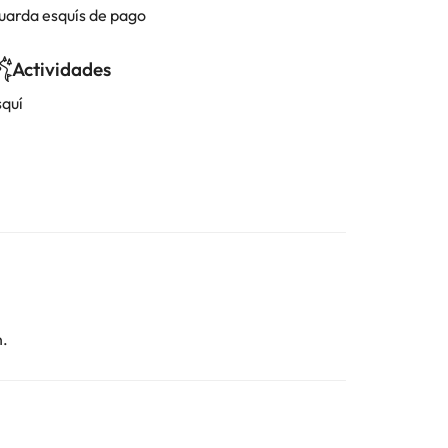
uarda esquís de pago
Actividades
squí
n.