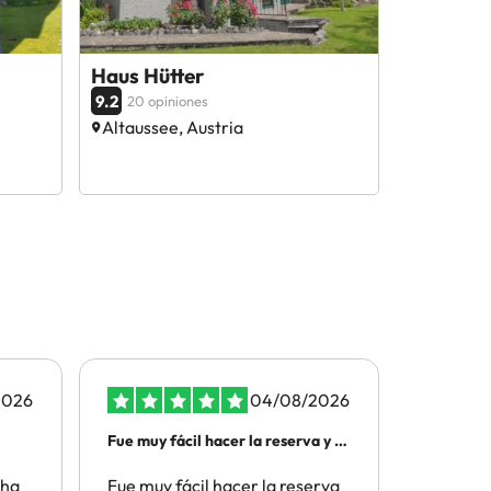
Haus Hütter
9.2
20 opiniones
Altaussee, Austria
2026
04/08/2026
Fue muy fácil hacer la reserva y a
Todo senc
un…
 ha
Fue muy fácil hacer la reserva
Todo sen