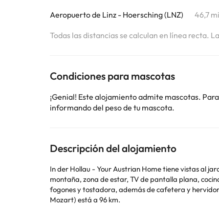
Aeropuerto de Linz - Hoersching (LNZ)
46,7 m
Todas las distancias se calculan en línea recta. L
Condiciones para mascotas
¡Genial! Este alojamiento admite mascotas. Para
informando del peso de tu mascota.
Descripción del alojamiento
In der Hollau - Your Austrian Home tiene vistas al jardín, wifi gratis y
montaña, zona de estar, TV de pantalla plana, cocin
fogones y tostadora, además de cafetera y hervidor. Museum Hallstatt está a 25 km del alojamiento, y Kulm está a 25 km. El aeropuerto (Aeropuerto de Salzburgo - W
Mozart) está a 96 km.
En este alojamiento no se pueden celebrar despedidas 