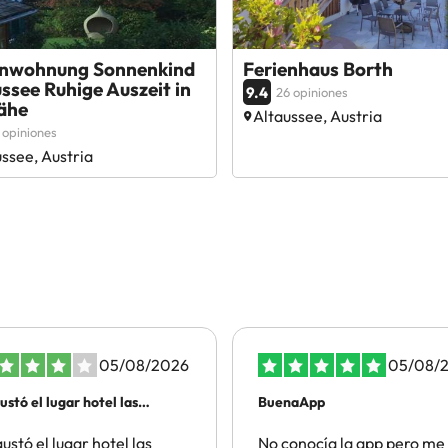
enwohnung Sonnenkind
Ferienhaus Borth
ssee Ruhige Auszeit in
9.4
26 opiniones
ähe
Altaussee, Austria
 opiniones
ssee, Austria
05/08/2026
05/08/
ustó el lugar hotel las
BuenaApp
te…magico
ustó el lugar hotel las
No conocía la app pero me