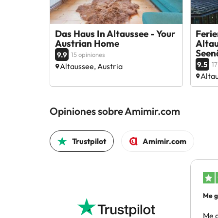
Das Haus In Altaussee - Your
Feri
Austrian Home
Altau
Seen
9.9
15 opiniones
9.5
17
Altaussee, Austria
Altau
Opiniones sobre Amimir.com
Trustpilot
Amimir.com
Me g
gen
Me g