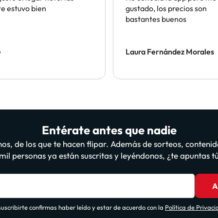
e estuvo bien
gustado, los precios son
bastantes buenos
e
Laura Fernández Morales
Entérate antes que nadie
os, de los que te hacen flipar. Además de sorteos, contenid
il personas ya están suscritas y leyéndonos, ¿te apuntas 
A
suscribirte confirmas haber leído y estar de acuerdo con la
Política de Privac