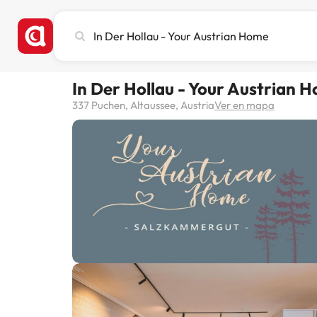
Busca
ciudad,
hotel
o
In Der Hollau - Your Austrian 
destino
337 Puchen, Altaussee, Austria
Ver en mapa