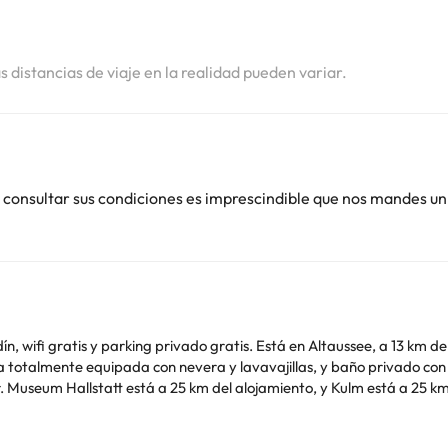
i
as distancias de viaje en la realidad pueden variar.
 consultar sus condiciones es imprescindible que nos mandes un
 parking privado gratis. Está en Altaussee, a 13 km de Loser. El apartamento ofrece balcón, v
a totalmente equipada con nevera y lavavajillas, y baño privado co
. A.
de soltero o soltera ni fiestas similares.