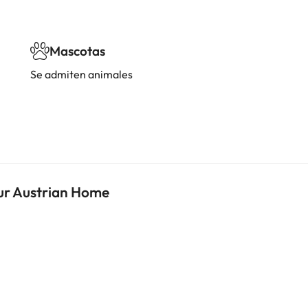
Mascotas
Se admiten animales
our Austrian Home
i
i