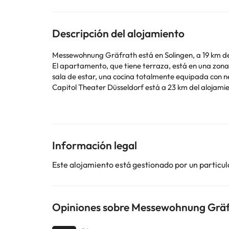
Descripción del alojamiento
Messewohnung Gräfrath está en Solingen, a 19 km de 
El apartamento, que tiene terraza, está en una zona en la que se puede
sala de estar, una cocina totalmente equipada con n
Capitol Theater Düsseldorf está a 23 km del alojamie
Informa a con antelación de tu hora prevista de llegada. Para ello, puedes utilizar el apartado de peticiones especiales al hacer la reserva o ponerte en contacto
directamente con el alojamiento. Los datos de contac
ni fiestas similares. Gestionado por un particular
Información legal
Algunos de los servicios detallados pueden ser de pag
cambios por parte del alojamiento. Si tienes dudas, 
Este alojamiento está gestionado por un particul
Opiniones sobre Messewohnung Grä