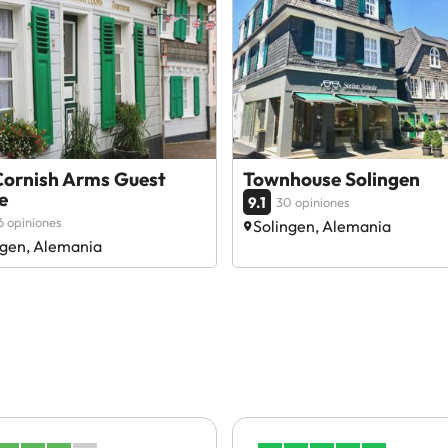
Cornish Arms Guest
Townhouse Solingen
e
9.1
30 opiniones
6 opiniones
Solingen, Alemania
ngen, Alemania