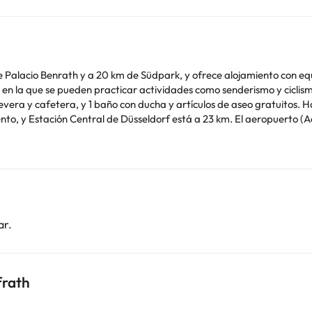
Palacio Benrath y a 20 km de Südpark, y ofrece alojamiento con equ
n practicar actividades como senderismo y ciclismo. Este apartamento consta de 1 dormitorio,
evera y cafetera, y 1 baño con ducha y artículos de aseo gratuitos. 
nto, y Estación Central de Düsseldorf está a 23 km. El aeropuerto (
to aparecen en la confirmación de la reserva. En este alojamiento n
o. Puedes consultar sus tarifas directamente en el establecimiento. 
contáctanos.
ar.
frath