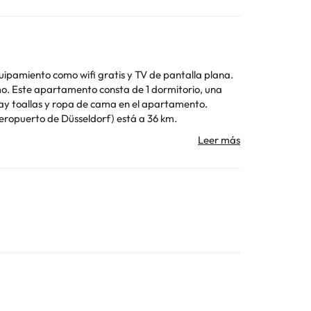
ipamiento como wifi gratis y TV de pantalla plana.
 una
Hay toallas y ropa de cama en el apartamento.
Aeropuerto de Düsseldorf) está a 36 km.
o se pueden celebrar despedidas de soltero o soltera
Toda la información de esta ficha está sujeta a