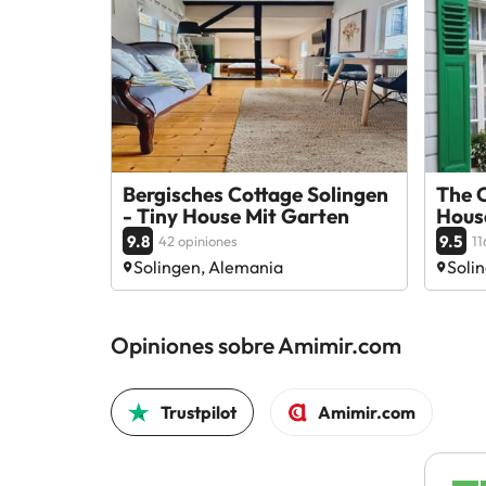
Bergisches Cottage Solingen
The 
- Tiny House Mit Garten
Hous
9.8
9.5
42 opiniones
11
Solingen, Alemania
Soli
Opiniones sobre Amimir.com
Trustpilot
Amimir.com