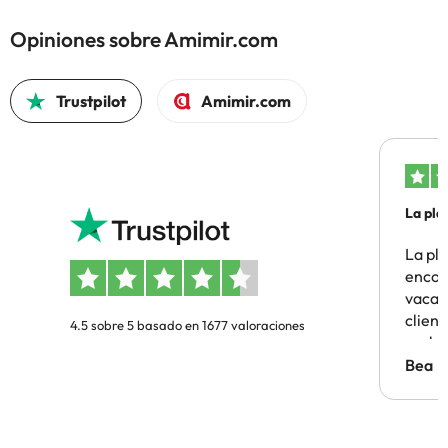
Opiniones sobre Amimir.com
Trustpilot
Amimir.com
La pla
La pl
encon
vacaci
clien
4.5 sobre 5 basado en 1677 valoraciones
probl
antes.
Bea