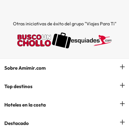
Otras iniciativas de éxito del grupo "Viajes Para Ti"
Sobre Amimir.com
¿Quiénes somos?
Top destinos
Opiniones de nuestros clientes
Hoteles en Salou
Hoteles en la costa
Gestionar mi reserva
Hoteles en Lloret de Mar
Blog de Amimir.com
Hoteles en la Costa Azahar
Destacado
Hoteles en Andorra la Vella