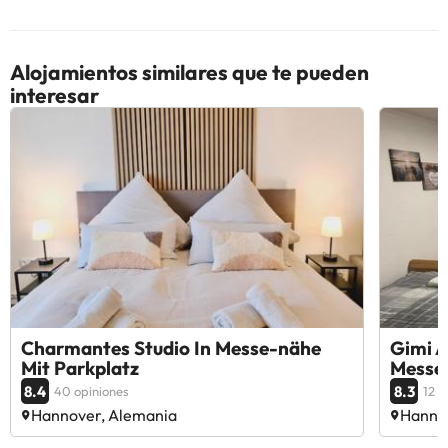
Alojamientos similares que te pueden
interesar
Charmantes Studio In Messe-nähe
Gimi 
Mit Parkplatz
Messe
8.4
8.3
40 opiniones
12 o
Hannover, Alemania
Hanno