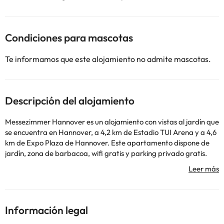
Condiciones para mascotas
Te informamos que este alojamiento no admite mascotas.
Descripción del alojamiento
Messezimmer Hannover es un alojamiento con vistas al jardín que
se encuentra en Hannover, a 4,2 km de Estadio TUI Arena y a 4,6
km de Expo Plaza de Hannover. Este apartamento dispone de
jardín, zona de barbacoa, wifi gratis y parking privado gratis.
Este apartamento de 1 dormitorio ofrece TV de pantalla plana
vía satélite, terraza, zona de estar y soporte para iPod. Hay
toallas y ropa de cama en el apartamento. En el apartamento se
puede disfrutar de un desayuno americano. En la recepción, el
personal habla alemán, inglés, polaco y ruso. Messezimmer
Información legal
Hannover ofrece zona de juegos infantil. Recinto Ferial Hannover