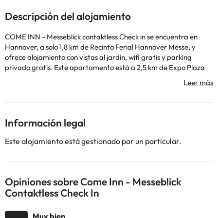
Descripción del alojamiento
COME INN - Messeblick contaktless Check in se encuentra en
Hannover, a solo 1,8 km de Recinto Ferial Hannover Messe, y
ofrece alojamiento con vistas al jardín, wifi gratis y parking
privado gratis. Este apartamento está a 2,5 km de Expo Plaza
de Hannover y a 3 km de Estadio TUI Arena. El apartamento
cuenta con 1 dormitorio, 1 baño, ropa de cama, toallas, TV de
pantalla plana con canales por cable, zona de comedor, cocina
totalmente equipada y balcón con vistas a la ciudad. Se ofrece
terraza solárium y zona de juegos infantil en el apartamento.
Información legal
Lago Maschsee está a 4,8 km del alojamiento, y Estación Central
de Hannover está a 7,6 km. El aeropuerto (Aeropuerto de
Este alojamiento está gestionado por un particular.
Hannover) está a 18 km.
En este alojamiento no se pueden celebrar despedidas de soltero
o soltera ni fiestas similares. Informa a con antelación de tu hora
prevista de llegada. Para ello, puedes utilizar el apartado de
Opiniones sobre Come Inn - Messeblick
peticiones especiales al hacer la reserva o ponerte en contacto
Contaktless Check In
directamente con el alojamiento. Los datos de contacto
aparecen en la confirmación de la reserva. Gestionado por un
Muy bien