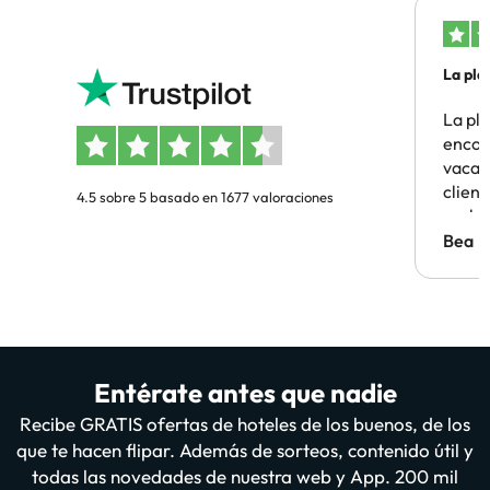
La pla
La pl
encon
vacaci
clien
4.5 sobre 5 basado en 1677 valoraciones
probl
antes.
Bea
Entérate antes que nadie
Recibe GRATIS ofertas de hoteles de los buenos, de los
que te hacen flipar. Además de sorteos, contenido útil y
todas las novedades de nuestra web y App. 200 mil