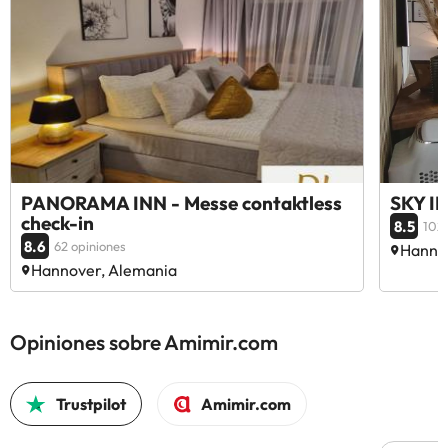
PANORAMA INN - Messe contaktless
SKY IN
check-in
8.5
102 
8.6
62 opiniones
Hanno
Hannover, Alemania
Opiniones sobre Amimir.com
Trustpilot
Amimir.com