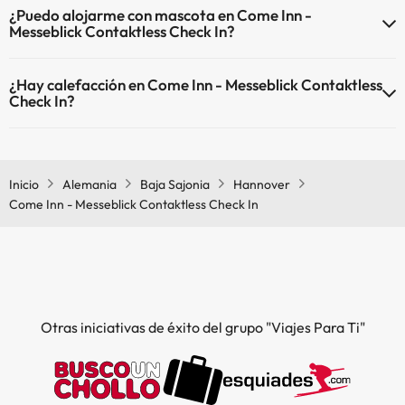
¿Puedo alojarme con mascota en Come Inn -
Messeblick Contaktless Check In?
En Come Inn - Messeblick Contaktless Check In no se admiten
¿Hay calefacción en Come Inn - Messeblick Contaktless
mascotas.
Check In?
Sí, Come Inn - Messeblick Contaktless Check In tiene calefacción en
las zonas comunes.
Inicio
Alemania
Baja Sajonia
Hannover
Come Inn - Messeblick Contaktless Check In
Otras iniciativas de éxito del grupo "Viajes Para Ti"