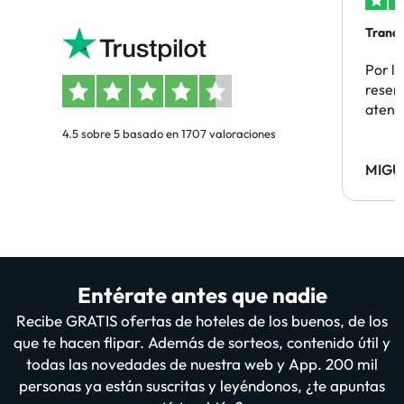
Tranqu
Por la
reserv
atenc
4.5 sobre 5 basado en 1707 valoraciones
MIGU
Entérate antes que nadie
Recibe GRATIS ofertas de hoteles de los buenos, de los
que te hacen flipar. Además de sorteos, contenido útil y
todas las novedades de nuestra web y App. 200 mil
personas ya están suscritas y leyéndonos, ¿te apuntas