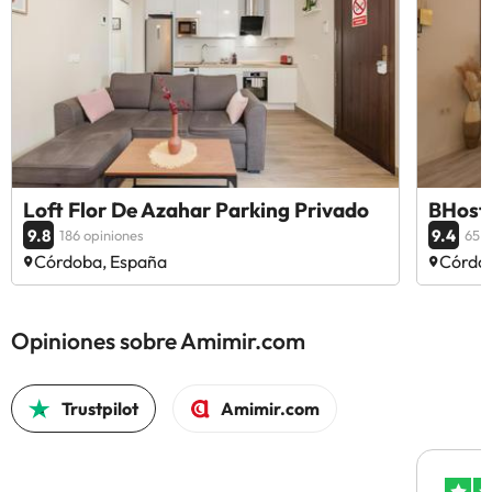
Loft Flor De Azahar Parking Privado
BHost 
9.8
9.4
186 opiniones
65 o
Córdoba, España
Córdo
Opiniones sobre Amimir.com
Trustpilot
Amimir.com