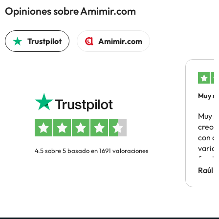
Opiniones sobre Amimir.com
Trustpilot
Amimir.com
Muy sa
Muy s
creo 
con c
vario
4.5 sobre 5 basado en 1691 valoraciones
famil
Hotel 
Raúl 
vuestr