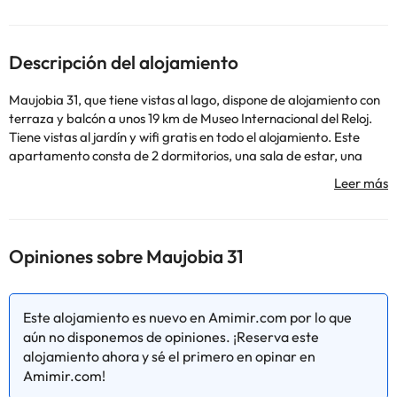
Descripción del alojamiento
Maujobia 31, que tiene vistas al lago, dispone de alojamiento con
terraza y balcón a unos 19 km de Museo Internacional del Reloj.
Tiene vistas al jardín y wifi gratis en todo el alojamiento. Este
apartamento consta de 2 dormitorios, una sala de estar, una
cocina totalmente equipada con nevera y cafetera, y 1 baño con
ducha y artículos de aseo gratuitos. Hay toallas y ropa de cama
en el apartamento. Forum-Fribourg está a 41 km del
alojamiento. El aeropuerto (Aeropuerto internacional de
Ginebra) está a 121 km.
Opiniones sobre Maujobia 31
Informa a con antelación de tu hora prevista de llegada. Para
ello, puedes utilizar el apartado de peticiones especiales al hacer
la reserva o ponerte en contacto directamente con el
Este alojamiento es nuevo en Amimir.com por lo que
alojamiento. Los datos de contacto aparecen en la confirmación
aún no disponemos de opiniones. ¡Reserva este
de la reserva. En este alojamiento no se pueden celebrar
alojamiento ahora y sé el primero en opinar en
despedidas de soltero o soltera ni fiestas similares. Gestionado
Amimir.com!
por un particular