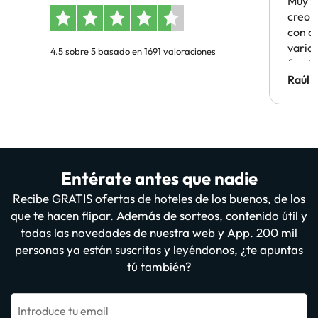
Muy s
creo 
con c
vario
4.5 sobre 5 basado en 1691 valoraciones
famil
Hotel 
Raúl 
vuestr
Entérate antes que nadie
Recibe GRATIS ofertas de hoteles de los buenos, de los
que te hacen flipar. Además de sorteos, contenido útil y
todas las novedades de nuestra web y App. 200 mil
personas ya están suscritas y leyéndonos, ¿te apuntas
tú también?
Introduce tu email