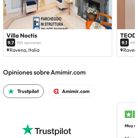
Villa Noctis
TEODO
9.7
9.1
965 opiniones
49 o
Ravena, Italia
Ravena
Opiniones sobre Amimir.com
Trustpilot
Amimir.com
Muy sa