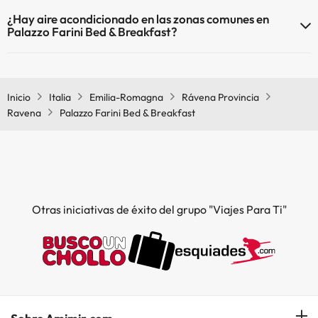
Sí, Palazzo Farini Bed & Breakfast tiene calefacción en las zonas
¿Hay aire acondicionado en las zonas comunes en
comunes.
Palazzo Farini Bed & Breakfast?
Sí, Palazzo Farini Bed & Breakfast tiene aire acondicionado en las
zonas comunes.
Inicio
Italia
Emilia-Romagna
Rávena Provincia
Ravena
Palazzo Farini Bed & Breakfast
Otras iniciativas de éxito del grupo "Viajes Para Ti"