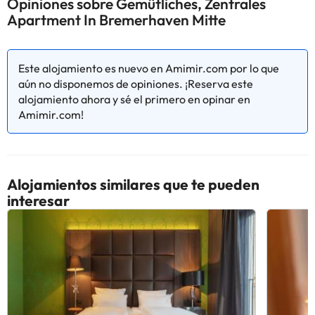
Opiniones sobre Gemütliches, Zentrales
alojamiento hay puntos de interés como Museo Klimahaus de
Apartment In Bremerhaven Mitte
Bremerhaven, Havenwelten y Zona peatonal de Bremerhaven.
El aeropuerto (Aeropuerto de Bremen) está a 66 km.
En este alojamiento no se pueden celebrar despedidas de soltero
Este alojamiento es nuevo en Amimir.com por lo que
o soltera ni fiestas similares. Gestionado por un particular
aún no disponemos de opiniones. ¡Reserva este
alojamiento ahora y sé el primero en opinar en
Algunos de los servicios detallados pueden ser de pago. Puedes
Amimir.com!
consultar sus tarifas directamente en el establecimiento. Toda la
información de esta ficha está sujeta a cambios por parte del
alojamiento. Si tienes dudas, contáctanos.
Alojamientos similares que te pueden
interesar