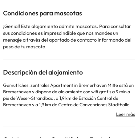
Condiciones para mascotas
¡Genial! Este alojamiento admite mascotas. Para consultar
sus condiciones es imprescindible que nos mandes un
mensaje a través del
apartado de contacto
informando del
peso de tu mascota.
Descripción del alojamiento
Gemütliches, zentrales Apartment in Bremerhaven Mitte está en
Bremerhaven y dispone de alojamiento con wifi gratis a 9 min a
pie de Weser-Strandbad, a 1,9 km de Estación Central de
Bremerhaven y a 1,9 km de Centro de Convenciones Stadthalle
Bremerhaven. Este apartamento está a 44 km de Mirador
portuario Alte Liebe y a 43 km de Central Station Cuxhaven. Este
apartamento dispone de 2 dormitorios, cocina con nevera y
horno, TV de pantalla plana, zona de estar y 1 baño con ducha.
Hay toallas y ropa de cama en el apartamento. Cerca del