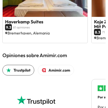
Haverkamp Suites
Koje Z
Mit Pa
9.3
61 opiniones
8.3
71 o
Bremerhaven, Alemania
Breme
Opiniones sobre Amimir.com
Trustpilot
Amimir.com
Por su
Por su