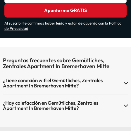
Apuntarme GRATIS
Al suscribirte confirmas haber leído y estar de acuerdo con la
Política
de Privacidad
Preguntas frecuentes sobre Gemütliches,
Zentrales Apartment In Bremerhaven Mitte
¿Tiene conexión wifi el Gemütliches, Zentrales
Apartment In Bremerhaven Mitte?
El Gemütliches, Zentrales Apartment In Bremerhaven Mitte dispone
¿Hay calefacción en Gemütliches, Zentrales
de Wi-Fi.
Apartment In Bremerhaven Mitte?
Sí, Gemütliches, Zentrales Apartment In Bremerhaven Mitte tiene
calefacción en las zonas comunes.