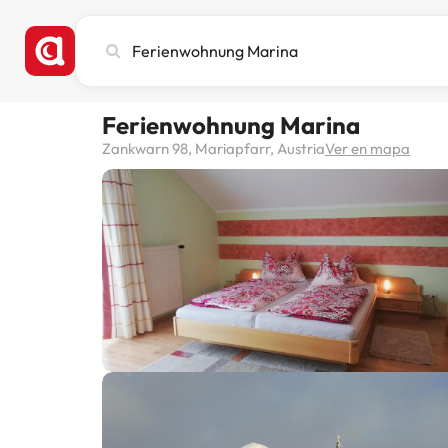
Busca
ciudad,
hotel
o
Ferienwohnung Marina
destino
Zankwarn 98, Mariapfarr, Austria
Ver en mapa