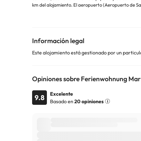
km del alojamiento. El aeropuerto (Aeropuerto de Sa
En este alojamiento no se pueden celebrar despedidas de soltero o soltera ni fiestas s
utilizar el apartado de peticiones especiales al hac
la reserva. Gestionado por un particular
Información legal
Algunos de los servicios detallados pueden ser de pag
cambios por parte del alojamiento. Si tienes dudas, 
Este alojamiento está gestionado por un particul
Opiniones sobre Ferienwohnung Mar
Excelente
9.8
Basado en
20 opiniones