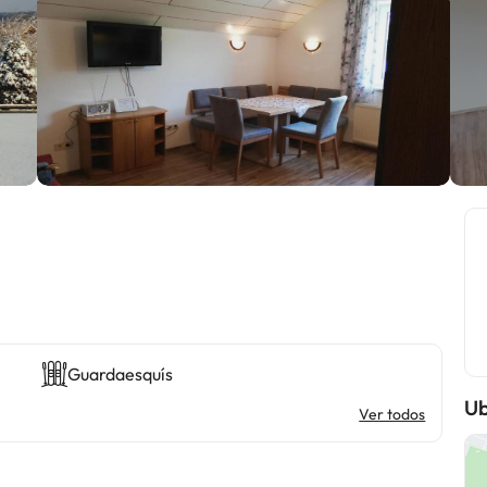
Guardaesquís
Ub
Ver todos