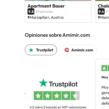
Apartment Bauer
Chal
9.8
9.4
39 opiniones
4 
Mariapfarr, Austria
Mari
Opiniones sobre Amimir.com
Trustpilot
Amimir.com
Muy 
gene
Muy 
gene
debe
deferencia
4.5 sobre 5 basado en 1691 valoraciones
yo q