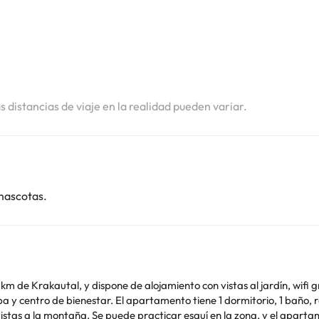
i
i
as distancias de viaje en la realidad pueden variar.
mascotas.
 de Krakautal, y dispone de alojamiento con vistas al jardín, wifi gr
o, ropa de cama, toallas, TV de pantalla plana, zona de
nto ofrece guardaesquíes. KLH-Arena está a 43