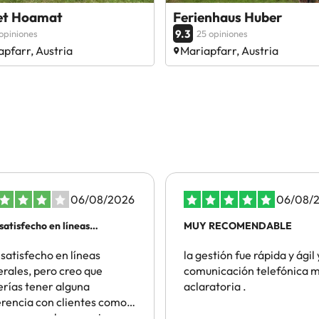
et Hoamat
Ferienhaus Huber
9.3
opiniones
25 opiniones
apfarr, Austria
Mariapfarr, Austria
06/08/2026
06/08/
satisfecho en líneas
MUY RECOMENDABLE
rales
satisfecho en líneas
la gestión fue rápida y ágil 
rales, pero creo que
comunicación telefónica 
rías tener alguna
aclaratoria .
 con clientes como
ue reservo hace varios