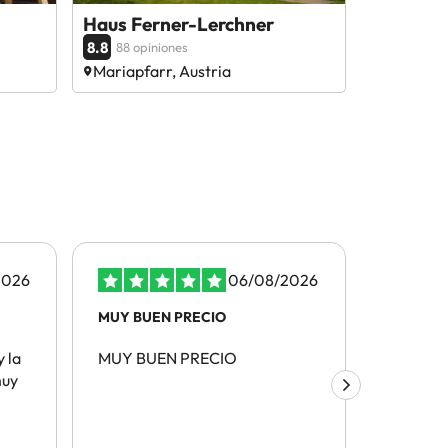
Haus Ferner-Lerchner
8.8
88 opiniones
Mariapfarr, Austria
2026
06/08/2026
MUY BUEN PRECIO
La atenci
y la
MUY BUEN PRECIO
La atenc
muy
recorda
mucho y 
muy leg
devuelve