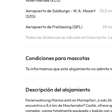
Woerthersee (KLU)
Aeropuerto de Salzburgo - W.A. Mozart
55,9 m
(SZG)
Aeropuerto de Freilassing (QFL)
59 m
Todas las distancias se calculan en línea recta. L
Condiciones para mascotas
Te informamos que este alojamiento no admite 
Descripción del alojamiento
Ferienwohnung Marina está en Mariapfarr, a solo 26 km
encuentra a 8,4 km de Mauterndorf Castle, ofrece spa y centro de bienestar. El apartamento tiene 1 dormitorio, 1 bañ
comedor, cocina totalmente equipada y balcón con vistas a la montaña. Se puede practicar esquí en la zona, y el apartame