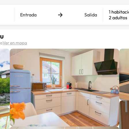
1 habitac
Entrada
Salida
2 adultos
au
ia
Ver en mapa