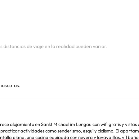
i
i
as distancias de viaje en la realidad pueden variar.
mascotas.
ece alojamiento en Sankt Michael im Lungau con wifi gratis y vistas 
senderismo, esquí y ciclismo. El apartamento cuenta con balcón y vistas a la montaña, y
antalla plana, una cocina equipada con nevera y lavavajillas, y 1 bañ