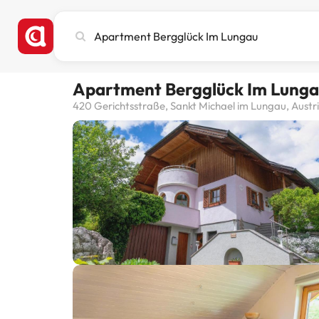
Busca
ciudad,
hotel
o
Apartment Bergglück Im Lung
destino
420 Gerichtsstraße, Sankt Michael im Lungau, Austr