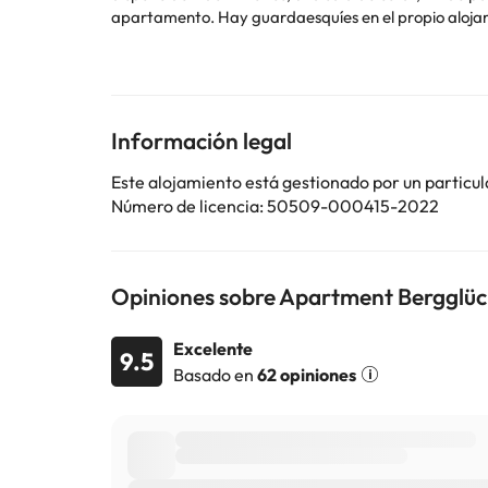
apartamento. Hay guardaesquíes en el propio alojamiento. Museo Romano Teurnia está a 43 km del alojamiento, y Mauterndorf Castle está a 11 km. El aeropuerto
(Aeropuerto de Salzburgo - W. A. Mozart) está a 110
En este alojamiento no se pueden celebrar despedidas 
Algunos de los servicios detallados pueden ser de pag
Información legal
cambios por parte del alojamiento. Si tienes dudas, 
Este alojamiento está gestionado por un particul
Número de licencia: 50509-000415-2022
Opiniones sobre Apartment Bergglü
Excelente
9.5
Basado en
62 opiniones