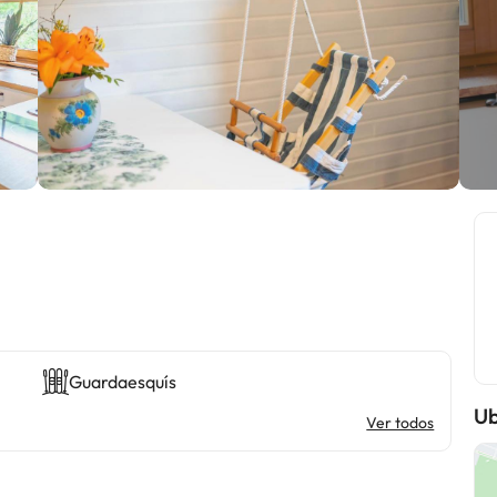
Guardaesquís
Ub
Ver todos