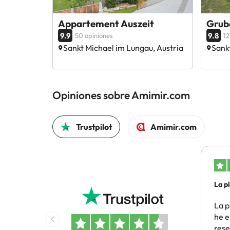
Appartement Auszeit
Grub
9.9
9.8
50 opiniones
12
Sankt Michael im Lungau, Austria
Sank
Opiniones sobre Amimir.com
Trustpilot
Amimir.com
La p
he…
La p
he e
rese