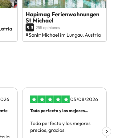
Hapimag Ferienwohnungen
St Michael
9.3
255 opiniones
ustria
Sankt Michael im Lungau, Austria
2026
05/08/2026
ente
Todo perfecto y los mejores
ATENCIO
precios
TELEFON
Todo perfecto y los mejores
Por la t
precios, gracias!
el depar
ta la
cliente y