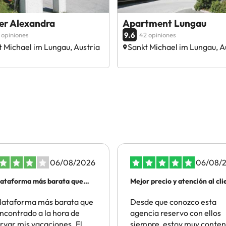
er Alexandra
Apartment Lungau
9.6
 opiniones
42 opiniones
t Michael im Lungau, Austria
Sankt Michael im Lungau, A
06/08/2026
06/08/
lataforma más barata que
Mejor precio y atención al cli
lataforma más barata que
Desde que conozco esta
ncontrado a la hora de
agencia reservo con ellos
rvar mis vacaciones. El
siempre, estoy muy conten