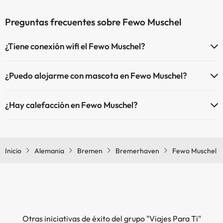
Preguntas frecuentes sobre Fewo Muschel
¿Tiene conexión wifi el Fewo Muschel?
El Fewo Muschel dispone de Wi-Fi.
¿Puedo alojarme con mascota en Fewo Muschel?
En Fewo Muschel no se admiten mascotas.
¿Hay calefacción en Fewo Muschel?
Sí, Fewo Muschel tiene calefacción en las zonas comunes.
Inicio
Alemania
Bremen
Bremerhaven
Fewo Muschel
Otras iniciativas de éxito del grupo "Viajes Para Ti"