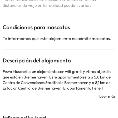
distancias de viaje en la realidad pueden variar.
Condiciones para mascotas
Te informamos que este alojamiento no admite mascotas.
Descripción del alojamiento
Fewo Muschel es un alojamiento con wifi gratis y vistas al jardín
que está en Bremerhaven. Este apartamento está a 5,8 km de
Centro de Convenciones Stadthalle Bremerhaven y a 8,1 km de
Estación Central de Bremerhaven. El apartamento tiene 1
dormitorio, TV de pantalla plana con canales por cable, una
cocina equipada con nevera y horno, lavadora y 1 baño con
ducha. Hay toallas y ropa de cama en el apartamento. Mirador
portuario Alte Liebe está a 40 km del alojamiento, y
Havenwelten está a 7,7 km. El aeropuerto (Aeropuerto de