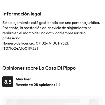
escritorio, caja fuerte, TV de pantalla plana y baño privado con
bidet. En La casa di Pippo, todas las habitaciones están
equipadas con ropa de cama y toallas. El alojamiento ofrece
Información legal
bañera de hidromasaje. El aeropuerto (Aeropuerto Gino Lisa de
Foggia) está a 6 km.
Este alojamiento está gestionado por una persona jurídica.
En este alojamiento no se pueden celebrar despedidas de soltero
Por tanto, la prestación del servicio de alojamiento se
o soltera ni fiestas similares.
realiza en el marco de una actividad empresarial o
profesional.
Número de licencia: 071024A100119321,
Algunos de los servicios detallados pueden ser de pago. Puedes
consultar sus tarifas directamente en el establecimiento. Toda la
IT071024A100119321
información de esta ficha está sujeta a cambios por parte del
alojamiento. Si tienes dudas, contáctanos.
Opiniones sobre La Casa Di Pippo
Muy bien
8.5
Basado en
28 opiniones