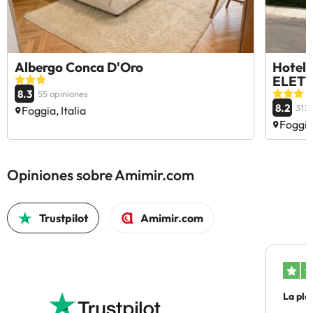
Albergo Conca D'Oro
Hotel 
ELETT
8.3
55 opiniones
8.2
313 
Foggia, Italia
Foggia,
Opiniones sobre Amimir.com
Trustpilot
Amimir.com
La pla