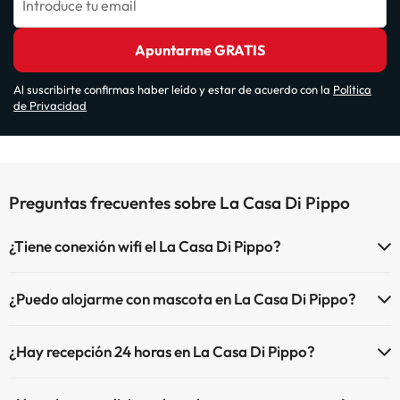
Introduce tu email
Apuntarme GRATIS
Al suscribirte confirmas haber leído y estar de acuerdo con la
Política
de Privacidad
Preguntas frecuentes sobre La Casa Di Pippo
¿Tiene conexión wifi el La Casa Di Pippo?
El La Casa Di Pippo dispone de Wi-Fi.
¿Puedo alojarme con mascota en La Casa Di Pippo?
En La Casa Di Pippo se admiten mascotas (previa petición y de pago
¿Hay recepción 24 horas en La Casa Di Pippo?
directo en hotel). Consulta las condiciones.
Sí, La Casa Di Pippo tiene recepción 24 horas.