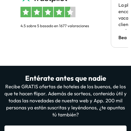
La pl
encon
vacaci
clien
4.5 sobre 5 basado en 1677 valoraciones
probl
antes.
Bea
Entérate antes que nadie
Recibe GRATIS ofertas de hoteles de los buenos, de los
que te hacen flipar. Además de sorteos, contenido útil y
todas las novedades de nuestra web y App. 200 mil
personas ya están suscritas y leyéndonos, ¿te apuntas
tú también?