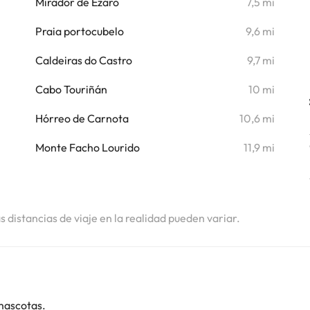
Mirador de Ézaro
7,5 mi
Praia portocubelo
9,6 mi
Caldeiras do Castro
9,7 mi
Cabo Touriñán
10 mi
Hórreo de Carnota
10,6 mi
Monte Facho Lourido
11,9 mi
as distancias de viaje en la realidad pueden variar.
mascotas.