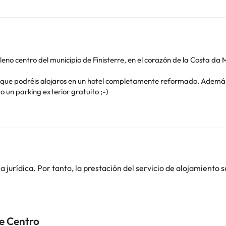
leno centro del municipio de Finisterre, en el corazón de la Costa da 
o que podréis alojaros en un hotel completamente reformado. Además
o un parking exterior gratuito ;-)
os desayunos bufet a la carta ¡genial!
fi gratuita, televisión, teléfono, mesa-escritorio, caja fuerte gratui
cador de pelo.
uero, donde encontrarás una gran variedad de restaurantes y terraza
isitar la impresionante Playa de Langosteria.
jurídica. Por tanto, la prestación del servicio de alojamiento s
, ¿sabías que los romanos pensaban que este era el punto más occiden
re, en la Costa da Morte, una localización ideal para conocer toda est
re Centro