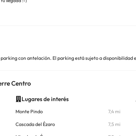
 tu llegada :-)
parking con antelación. El parking está sujeto a disponibilidad
erre Centro
Lugares de interés
i
Monte Pindo
7,4 mi
Cascada del Ézaro
7,5 mi