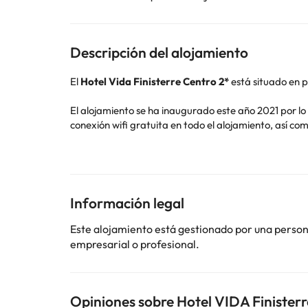
Descripción del alojamiento
El
Hotel Vida Finisterre Centro 2*
está situado en p
El alojamiento se ha inaugurado este año 2021 por l
conexión wifi gratuita en todo el alojamiento, así com
Todas las mañanas podrás disfrutar de unos estupend
Las habitaciones disponen de calefacción, conexión wi
cafés y un baño totalmente equipado con ducha y se
Información legal
El hotel está a tan solo 100 metros del puerto pesq
Playa da Ribeira y a 1 Km aproximadamente podrás v
Este alojamiento está gestionado por una persona 
El famoso Faro de Finisterre está a 3,2 Km del hotel
empresarial o profesional.
aquí?
El alojamiento está situado en el corazón de Finister
mejor gastronomía.
Opiniones sobre Hotel VIDA Finister