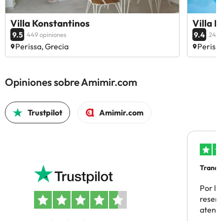
Villa Konstantinos
Villa 
9.5
9.4
449 opiniones
249 
Perissa, Grecia
Periss
Opiniones sobre Amimir.com
Trustpilot
Amimir.com
Tranqu
Por la
reserv
atenc