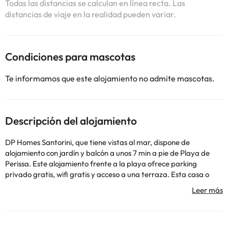
Todas las distancias se calculan en línea recta. Las
distancias de viaje en la realidad pueden variar.
Condiciones para mascotas
Te informamos que este alojamiento no admite mascotas.
Descripción del alojamiento
DP Homes Santorini, que tiene vistas al mar, dispone de
alojamiento con jardín y balcón a unos 7 min a pie de Playa de
Perissa. Este alojamiento frente a la playa ofrece parking
privado gratis, wifi gratis y acceso a una terraza. Esta casa o
chalet con aire acondicionado consta de 2 dormitorios, una sala
de estar, una cocina totalmente equipada con nevera y
cafetera, y 1 baño con ducha y artículos de aseo gratuitos. Hay
toallas y ropa de cama en la casa o chalet. La casa o chalet
ofrece servicio de alquiler de coches. Playa de Perivolos está a 8