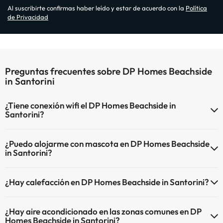
Al suscribirte confirmas haber leído y estar de acuerdo con la
Política
de Privacidad
Preguntas frecuentes sobre DP Homes Beachside
in Santorini
¿Tiene conexión wifi el DP Homes Beachside in
Santorini?
El DP Homes Beachside in Santorini dispone de Wi-Fi.
¿Puedo alojarme con mascota en DP Homes Beachside
in Santorini?
En DP Homes Beachside in Santorini no se admiten mascotas.
¿Hay calefacción en DP Homes Beachside in Santorini?
Sí, DP Homes Beachside in Santorini tiene calefacción en las zonas
¿Hay aire acondicionado en las zonas comunes en DP
comunes.
Homes Beachside in Santorini?