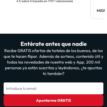
4.5 sobre 5 basado en 1707 valoraciones
MIGU
Entérate antes que nadie
Recibe GRATIS ofertas de hoteles de los buenos, de los
que te hacen flipar. Además de sorteos, contenido útil y
todas las novedades de nuestra web y App. 200 mil
personas ya están suscritas y leyéndonos, ¿te apuntas
tú también?
Introduce tu email
Apuntarme GRATIS