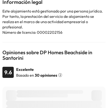
Información legal
min a pie del alojamiento, y Antigua Akrotiri está a 8,7 km. El
aeropuerto (Aeropuerto Internacional de Santorini) está a 13 km,
Este alojamiento está gestionado por una persona jurídica.
y el alojamiento ofrece servicio de traslado de pago para ir o
Por tanto, la prestación del servicio de alojamiento se
volver del aeropuerto.
realiza en el marco de una actividad empresarial o
En este alojamiento no se pueden celebrar despedidas de soltero
profesional.
o soltera ni fiestas similares.
Número de licencia: 00002202156
Algunos de los servicios detallados pueden ser de pago. Puedes
consultar sus tarifas directamente en el establecimiento. Toda la
Opiniones sobre DP Homes Beachside in
información de esta ficha está sujeta a cambios por parte del
Santorini
alojamiento. Si tienes dudas, contáctanos.
Excelente
9.6
Basado en
30 opiniones