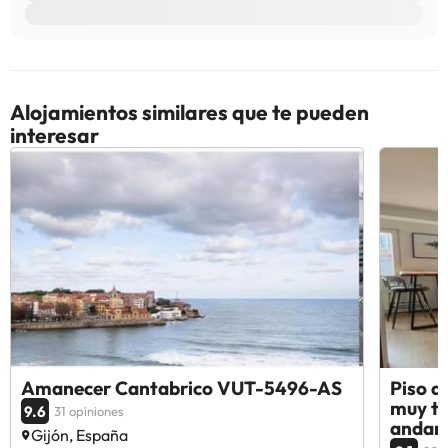
alojamiento. Si tienes dudas, contáctanos.
Alojamientos similares que te pueden
interesar
Amanecer Cantabrico VUT-5496-AS
Piso d
muy tr
9.6
31 opiniones
andan
Gijón, España