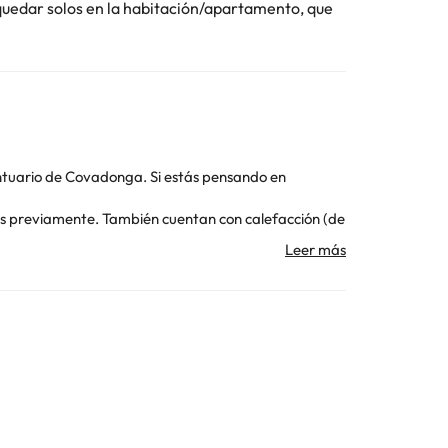
quedar solos en la habitación/apartamento, que
antuario de Covadonga. Si estás pensando en
llos previamente. También cuentan con calefacción (de
 construcción tradicional. Para que no tengas que
s, el baño está completamente equipado con bañera,
a energía suficiente para descubrir la zona.
 vacaciones con tu mejor amigo de cuatro patas. ¡No