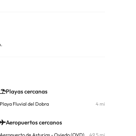
n.
Playas cercanas
Playa Fluvial del Dobra
4 mi
Aeropuertos cercanos
Aeropuerto de Asturias - Oviedo (OVD)
49,5 mi