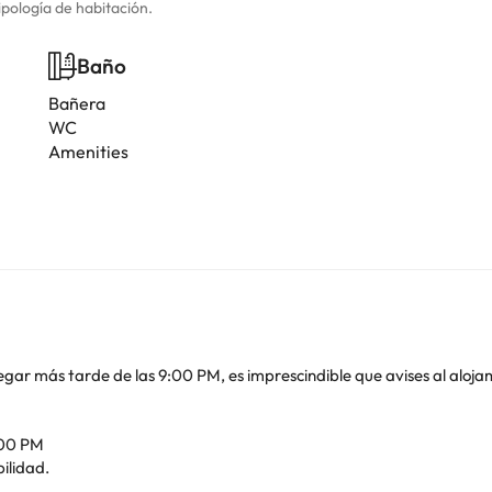
ipología de habitación.
Baño
Bañera
WC
Amenities
llegar más tarde de las 9:00 PM, es imprescindible que avises al al
:00 PM
bilidad.