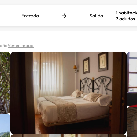
1 habitac
Entrada
Salida
2 adultos
paña
Ver en mapa