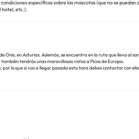
 condiciones específicas sobre las mascotas (que no se puedan 
hotel, etc.).
de Onís, en Asturias. Además, se encuentra en la ruta que lleva al s
ue también tendrás unas maravillosas vistas a Picos de Europa.
1h, por lo que si vas a llegar pasada esta hora debes contactar con e
 wifi gratis.
 agradable estancia en esta bonita zona rural de Asturias, y son de
óno, conexión wifi a internet, y calefacción (de temporada). Ademá
 tipo buffet con lo indispensable para que recargues pilas y tengas l
aleta de tu peludito, porque este alojamiento permite que pases las
ga más calor, y aprovechar para tomar el sol en sus tumbonas.
e en el
Hotel El Angliru 2*
al mejor precio.