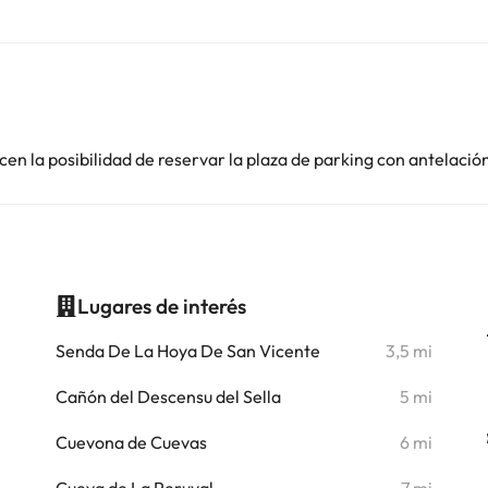
en la posibilidad de reservar la plaza de parking con antelació
Lugares de interés
i
Senda De La Hoya De San Vicente
3,5 mi
i
Cañón del Descensu del Sella
5 mi
Cuevona de Cuevas
6 mi
i