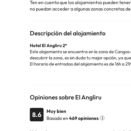
Ten en cuenta que los alojamientos pueden tener
no puedan acceder a algunas zonas concretas del 
Descripción del alojamiento
Hotel El Angliru 2*
Este alojamiento se encuentra en la zona de Cangas 
descubrir la zona, es sin duda tu mejor opción, ya q
El horario de entradas del alojamiento es de 16h a 2
temporada), restaurante para desayunar, y conexión
Las habitaciones están pensadas para que tengas una
preocuparte por nada, encontrarás televisión, telef
secador y amenities.
Para que desayunes, el hotel te ofrece un restaurante
Opiniones sobre El Angliru
¿Viajas con mascotas? ¡Genial! Puedes preparar la m
te olvides de nada!
Muy bien
En verano, podrás disfrutar de su piscina cuando ha
8.6
Basado en
469 opiniones
Reserva ya tu escapada a Cangas de Onis alojándot