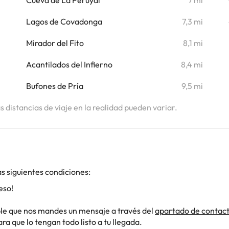
Cueva de La Peruyal
7 mi
i
Lagos de Covadonga
7,3 mi
i
Mirador del Fito
8,1 mi
Acantilados del Infierno
8,4 mi
Bufones de Pría
9,5 mi
as distancias de viaje en la realidad pueden variar.
s siguientes condiciones:
eso!
ible que nos mandes un mensaje a través del
apartado de contac
a que lo tengan todo listo a tu llegada.