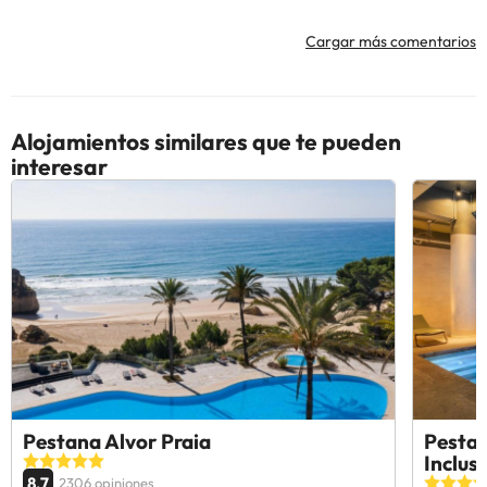
Cargar más comentarios
Alojamientos similares que te pueden
interesar
Pestana Alvor Praia
Pestan
Inclus
8.7
2306 opiniones