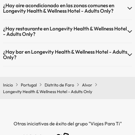
Piscina al aire libre (temporada de verano)
¿Hay aire acondicionado en las zonas comunes en
siguientes actividades (algunas pueden ser de pago).
Longevity Health & Wellness Hotel - Adults Only?
Masajista
Sí, Longevity Health & Wellness Hotel - Adults Only tiene aire
¿Hay restaurante en Longevity Health & Wellness Hotel
acondicionado en las zonas comunes.
- Adults Only?
Sí, Longevity Health & Wellness Hotel - Adults Only tiene
¿Hay bar en Longevity Health & Wellness Hotel - Adults
restaurante.
Only?
Sí, Longevity Health & Wellness Hotel - Adults Only tiene bar.
Inicio
Portugal
Distrito de Faro
Alvor
Longevity Health & Wellness Hotel - Adults Only
Otras iniciativas de éxito del grupo "Viajes Para Ti"