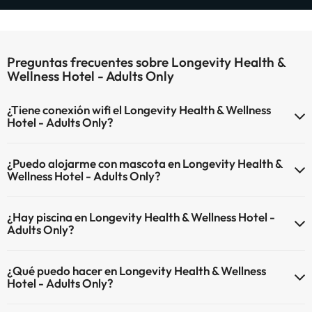
Preguntas frecuentes sobre Longevity Health &
Wellness Hotel - Adults Only
¿Tiene conexión wifi el Longevity Health & Wellness
Hotel - Adults Only?
El Longevity Health & Wellness Hotel - Adults Only dispone de Wi-Fi.
¿Puedo alojarme con mascota en Longevity Health &
Wellness Hotel - Adults Only?
En Longevity Health & Wellness Hotel - Adults Only no se admiten
¿Hay piscina en Longevity Health & Wellness Hotel -
mascotas.
Adults Only?
Sí, Longevity Health & Wellness Hotel - Adults Only tiene piscina
¿Qué puedo hacer en Longevity Health & Wellness
(este servicio puede ser de pago) Aquí tienes más info sobre la
Hotel - Adults Only?
piscina y otras instalaciones.
El Longevity Health & Wellness Hotel - Adults Only dispone de las