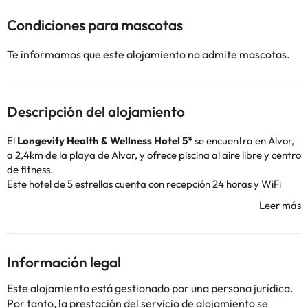
Condiciones para mascotas
Te informamos que este alojamiento no admite mascotas.
Descripción del alojamiento
El
Longevity Health & Wellness Hotel 5*
se encuentra en Alvor,
a 2,4km de la playa de Alvor, y ofrece piscina al aire libre y centro
de fitness.
Este hotel de 5 estrellas cuenta con recepción 24 horas y WiFi
gratuita. El hotel cuenta con bañera de hidromasaje y salón
compartido. ¡También tiene spa! El Longevity Health & Wellness
Hotel sirve un desayuno buffet todas las mañanas.
Todas las habitaciones el hotel están equipadas con TV de
pantalla plana. Disponen de baño privado con artículos de aseo
Información legal
gratuitos.
La playa Tres Irmaos se encuentra a 1,8 km del Longevity Health
Este alojamiento está gestionado por una persona jurídica.
& Wellness Hotel. El aeropuerto más cercano es el de Faro,
Por tanto, la prestación del servicio de alojamiento se