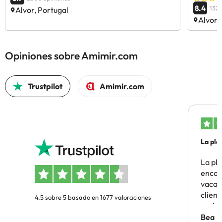
8.4
1329
Alvor, Portugal
Alvor,
Opiniones sobre Amimir.com
Trustpilot
Amimir.com
La pla
La pl
encon
vacaci
clien
4.5 sobre 5 basado en 1677 valoraciones
probl
antes.
Bea