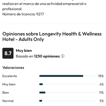
ubicado a 72km del hotel.
realiza en el marco de una actividad empresarial o
¡Reserva ya en el
Longevity Health & Wellness Hotel 5*
!
profesional.
Número de licencia: 9217
Algunos de los servicios detallados pueden ser de pago. Puedes
consultar sus tarifas directamente en el establecimiento. Toda la
información de esta ficha está sujeta a cambios por parte del
Opiniones sobre Longevity Health & Wellness
alojamiento. Si tienes dudas, contáctanos.
Hotel - Adults Only
Muy bien
8.7
Basado en
1230 opiniones