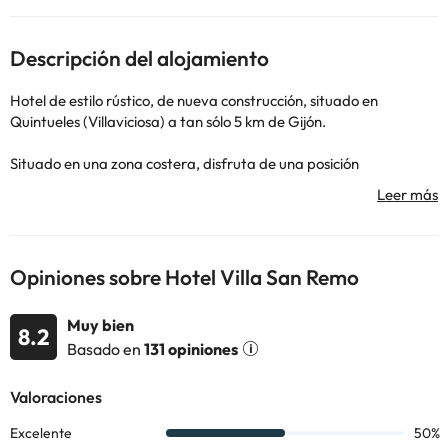
Descripción del alojamiento
Hotel de estilo rústico, de nueva construcción, situado en
Quintueles (Villaviciosa) a tan sólo 5 km de Gijón.
Situado en una zona costera, disfruta de una posición
estratégica con la playa de la “ñora”, el campo de golf de la
Llorea y el enlace de la nueva autovía en sus cercanías.
Cuenta con un terreno de más de 7.000 m2 de zonas verdes. Es
un lugar ideal para el descanso y disfrute de unas inolvidables
Opiniones sobre Hotel Villa San Remo
vacaciones en cualquier época del año.
Muy bien
El Hotel Villa San Remo cuenta con las mejores comodidades:
8.2
Basado en
131 opiniones
calefacción, hilo musical, teléfono, TV por satélite y baño
completo.
El hotel cuenta además con terraza privada que da acceso al
jardín.