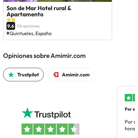
Son de Mar Hotel rural &
Apartamento
9.6
116 opiniones
Quintueles, España
Opiniones sobre Amimir.com
Trustpilot
Amimir.com
Por su
Por su
hora 