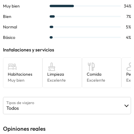
El hotel Villa San Remo dispone de restaurante, cafetería,
piscina, parking gratuito y servicio Wifi.
Además puede acceder a las diferentes actividades como tenis,
rutas 4x4, senderismo, actividades multi aventura etc.
Algunos de los servicios detallados pueden ser de pago. Puedes
consultar sus tarifas directamente en el establecimiento. Toda la
información de esta ficha está sujeta a cambios por parte del
alojamiento. Si tienes dudas, contáctanos.
Tipos de viajero
Todos
Opiniones reales