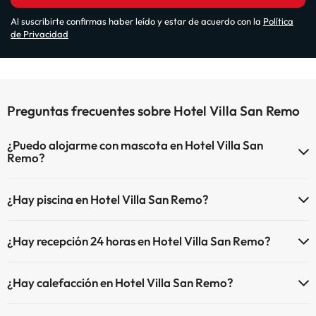
Al suscribirte confirmas haber leído y estar de acuerdo con la
Política
de Privacidad
Preguntas frecuentes sobre Hotel Villa San Remo
¿Puedo alojarme con mascota en Hotel Villa San
Remo?
En Hotel Villa San Remo no se admiten mascotas.
¿Hay piscina en Hotel Villa San Remo?
Sí, Hotel Villa San Remo tiene piscina (este servicio puede ser de
¿Hay recepción 24 horas en Hotel Villa San Remo?
pago) Aquí tienes más info sobre la piscina y otras instalaciones.
Sí, Hotel Villa San Remo tiene recepción 24 horas.
Piscina (verano)
¿Hay calefacción en Hotel Villa San Remo?
Sí, Hotel Villa San Remo tiene calefacción en las zonas comunes.