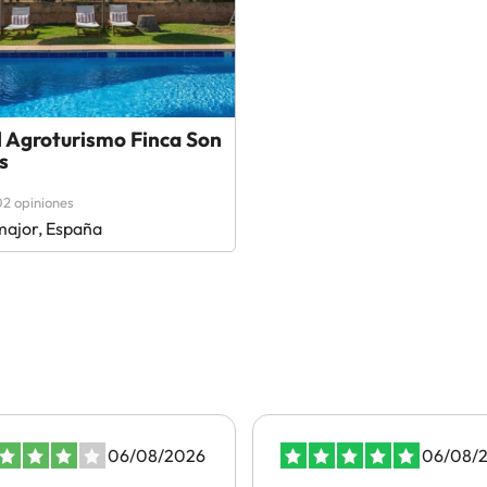
l Agroturismo Finca Son
s
2 opiniones
major, España
06/08/2026
06/08/