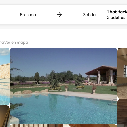
1 habitac
Entrada
Salida
2 adultos
aña
Ver en mapa