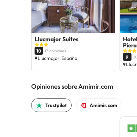
Llucmajor Suites
Hote
Piera
10
13 opiniones
9
20
Llucmajor, España
Lluc
Opiniones sobre Amimir.com
Trustpilot
Amimir.com