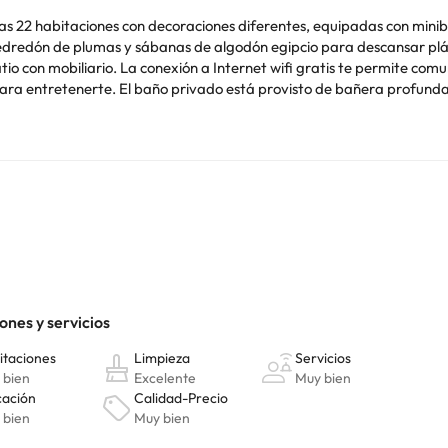
 las 22 habitaciones con decoraciones diferentes, equipadas con min
 edredón de plumas y sábanas de algodón egipcio para descansar pl
o con mobiliario. La conexión a Internet wifi gratis te permite comuni
 para entretenerte. El baño privado está provisto de bañera profunda
 si lo prefieres, puedes llamar al servicio de habitaciones con horari
cina. Se ofrece un desayuno a la carta gratuito todos los días de 8:30
equeño suplemento podrás aprovechar prestaciones como servicio de t
h de Llucmajor está en las afueras y a menos de 15 minutos en coche 
práctico para llegar a VMG Horse Ranch se encuentra en Palma de Mallorca (PMI): 14,9 km
o. Puedes consultar sus tarifas directamente en el establecimiento. 
contáctanos.