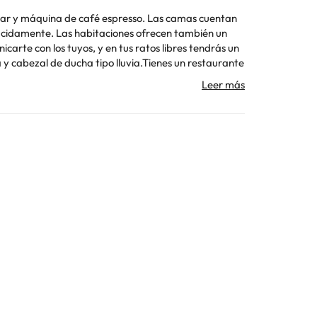
ibar y máquina de café espresso. Las camas cuentan
ácidamente. Las habitaciones ofrecen también un
carte con los tuyos, y en tus ratos libres tendrás un
 y cabezal de ducha tipo lluvia.Tienes un restaurante
o limitado de esta casa rural. Disfruta de tu bebida
 a 10:30.Tendrás check-in exprés, check-out exprés y
ransporte al aeropuerto (ida y vuelta) a petición y
de Circuito de carreras Circuito Mallorca y Golf Son
Toda la información de esta ficha está sujeta a