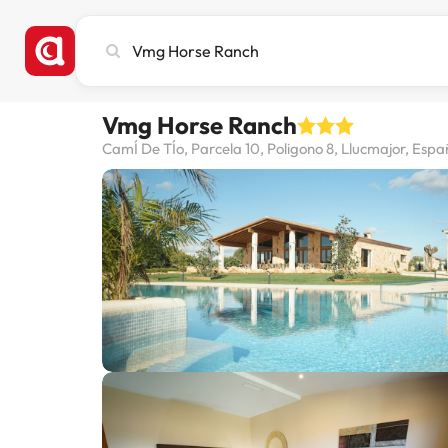
Busca
ciudad,
hotel
o
Vmg Horse Ranch
destino
CamÍ De TÍo, Parcela 10, Poligono 8, Llucmajor, Esp