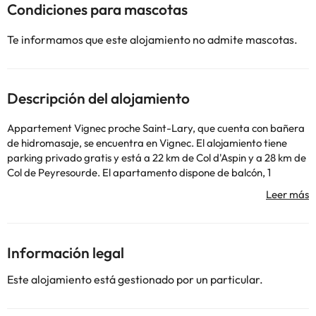
Condiciones para mascotas
Te informamos que este alojamiento no admite mascotas.
Descripción del alojamiento
Appartement Vignec proche Saint-Lary, que cuenta con bañera
de hidromasaje, se encuentra en Vignec. El alojamiento tiene
parking privado gratis y está a 22 km de Col d'Aspin y a 28 km de
Col de Peyresourde. El apartamento dispone de balcón, 1
dormitorio, sala de estar y zona de cocina bien equipada. Se
ofrece TV de pantalla plana. Gouffre d'Esparros está a 33 km del
alojamiento, y Teleférico del Pic du Midi está a 47 km. El
aeropuerto (Aeropuerto de Tarbes-Lourdes-Pirineos) está a 68
km.
Información legal
En este alojamiento no se pueden celebrar despedidas de soltero
o soltera ni fiestas similares. Gestionado por un particular
Este alojamiento está gestionado por un particular.
Algunos de los servicios detallados pueden ser de pago. Puedes