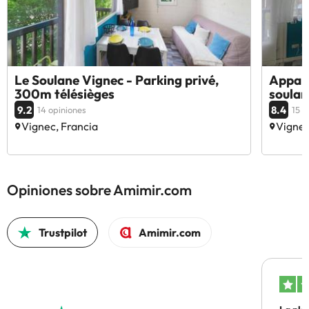
Le Soulane Vignec - Parking privé,
Appart
300m télésièges
soulan
9.2
8.4
14 opiniones
15 o
Vignec, Francia
Vignec
Opiniones sobre Amimir.com
Trustpilot
Amimir.com