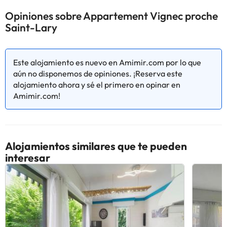
consultar sus tarifas directamente en el establecimiento. Toda la
Opiniones sobre Appartement Vignec proche
información de esta ficha está sujeta a cambios por parte del
Saint-Lary
alojamiento. Si tienes dudas, contáctanos.
Este alojamiento es nuevo en Amimir.com por lo que
aún no disponemos de opiniones. ¡Reserva este
alojamiento ahora y sé el primero en opinar en
Amimir.com!
Alojamientos similares que te pueden
interesar