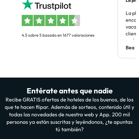
La pla
La pl
encon
vacaci
clien
4.5 sobre 5 basado en 1677 valoraciones
probl
antes.
Bea
Entérate antes que nadie
Recibe GRATIS ofertas de hoteles de los buenos, de los
que te hacen flipar. Además de sorteos, contenido útil y
todas las novedades de nuestra web y App. 200 mil
personas ya están suscritas y leyéndonos, ¿te apuntas
tú también?