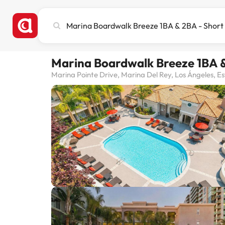
Busca
ciudad,
hotel
o
Marina Boardwalk Breeze 1BA &
destino
Marina Pointe Drive, Marina Del Rey, Los Ángeles, E