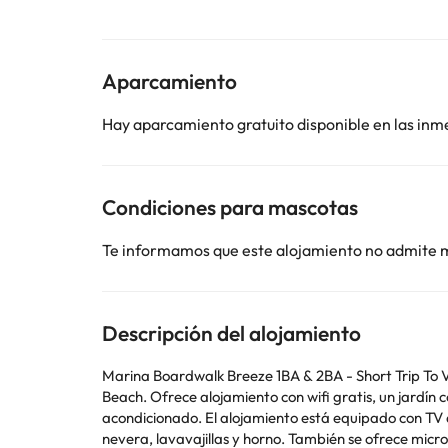
Aparcamiento
Hay aparcamiento gratuito disponible en las inm
Condiciones para mascotas
Te informamos que este alojamiento no admite 
Descripción del alojamiento
Marina Boardwalk Breeze 1BA & 2BA - Short Trip To V
Beach. Ofrece alojamiento con wifi gratis, un jardín c
acondicionado. El alojamiento está equipado con TV de pantalla plana y baño privado con ducha, bañera de hidromasaje y artículos de aseo gratuitos. La cocina dispone de
nevera, lavavajillas y horno. También se ofrece microondas, fogones y tosta