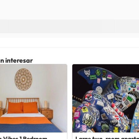
n interesar
m Vibes 1 Bedroom
Large two-room apart