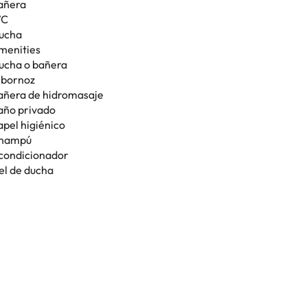
añera
C
ucha
menities
ucha o bañera
lbornoz
añera de hidromasaje
año privado
apel higiénico
hampú
condicionador
el de ducha