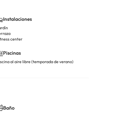
Instalaciones
ardín
erraza
itness center
Piscinas
scina al aire libre (temporada de verano)
Baño