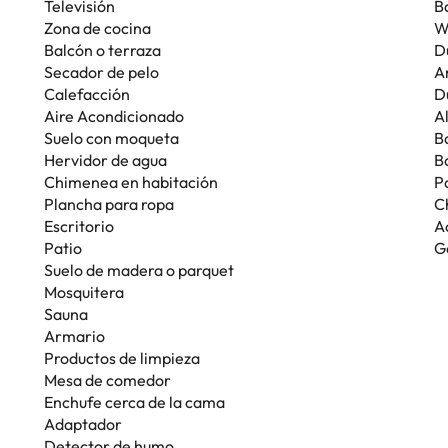
Televisión
B
Zona de cocina
W
Balcón o terraza
D
Secador de pelo
A
Calefacción
D
Aire Acondicionado
A
Suelo con moqueta
B
Hervidor de agua
B
Chimenea en habitación
P
Plancha para ropa
C
Escritorio
A
Patio
G
Suelo de madera o parquet
Mosquitera
Sauna
Armario
Productos de limpieza
Mesa de comedor
Enchufe cerca de la cama
Adaptador
Detector de humo