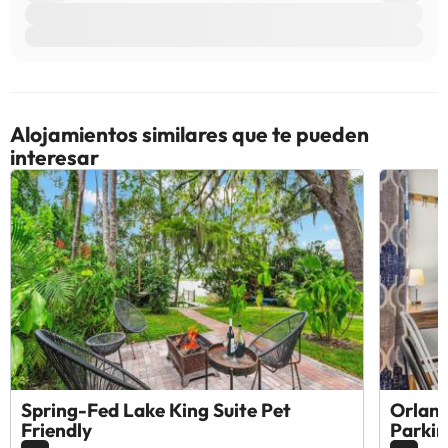
Alojamientos similares que te pueden
interesar
Spring-Fed Lake King Suite Pet
Orland
Friendly
Parkin