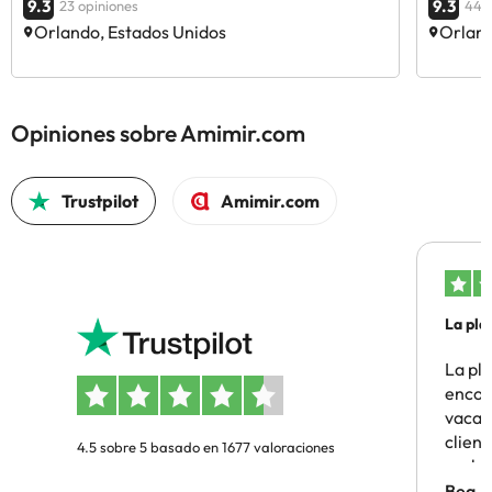
9.3
9.3
23 opiniones
44 o
Orlando, Estados Unidos
Orland
Opiniones sobre Amimir.com
Trustpilot
Amimir.com
La pla
La pl
encon
vacaci
clien
4.5 sobre 5 basado en 1677 valoraciones
probl
antes.
Bea