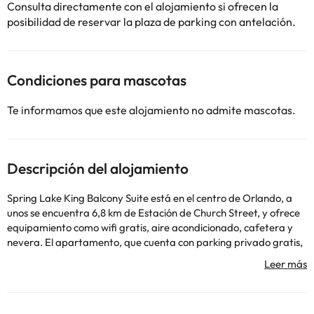
Consulta directamente con el alojamiento si ofrecen la
posibilidad de reservar la plaza de parking con antelación.
Condiciones para mascotas
Te informamos que este alojamiento no admite mascotas.
Descripción del alojamiento
Spring Lake King Balcony Suite está en el centro de Orlando, a
unos se encuentra 6,8 km de Estación de Church Street, y ofrece
equipamiento como wifi gratis, aire acondicionado, cafetera y
nevera. El apartamento, que cuenta con parking privado gratis,
está en una zona en la que se pueden practicar actividades como
pesca y piragüismo. El apartamento cuenta con 1 dormitorio, 1
baño, ropa de cama, toallas, TV de pantalla plana, zona de
comedor, zona de cocina totalmente equipada y terraza con