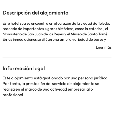
Descripción del alojamiento
Este hotel spa se encuentra en el corazón de la ciudad de Toledo,
rodeado de importantes lugares históricos, como la catedral, el
Monasterio de San Juan de los Reyes y el Museo de Santo Tomé.
En las inmediaciones se sitúan una amplia variedad de bares y
restaurantes, así como la zona turística. Los huéspedes
encontrarán el Museo del Greco a solo 700 metros de distancia,
mientras que el aeropuerto de Barajas se halla a 90 kilómetros.
Este hotel de lujo fue propiedad de la emperatriz Eugenia de
Montijo. El hotel, restaurado por un prestigioso equipo de
Información legal
arquitectos y arqueólogos, rezuma grandeza y combina
magistralmente elementos tradicionales y modernos. El hotel
Este alojamiento está gestionado por una persona jurídica.
ofrece instalaciones de primera, un impecable servicio y una
Por tanto, la prestación del servicio de alojamiento se
meticulosa atención a los detalles.
realiza en el marco de una actividad empresarial o
profesional.
Algunos de los servicios detallados pueden ser de pago. Puedes
consultar sus tarifas directamente en el establecimiento. Toda la
información de esta ficha está sujeta a cambios por parte del