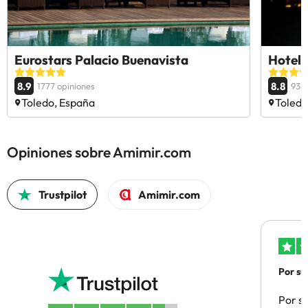
Eurostars Palacio Buenavista
Hotel 
8.9
8.8
1777 opiniones
938 
Toledo, España
Toledo
Opiniones sobre Amimir.com
Trustpilot
Amimir.com
Por su
Por su