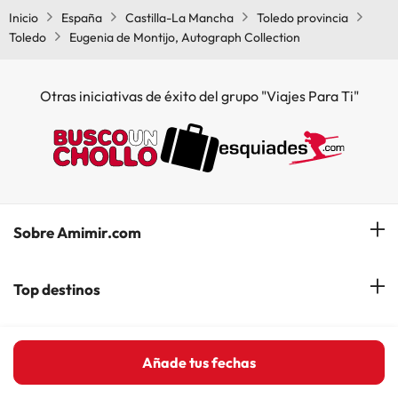
Inicio
España
Castilla-La Mancha
Toledo provincia
Toledo
Eugenia de Montijo, Autograph Collection
Otras iniciativas de éxito del grupo "Viajes Para Ti"
Sobre Amimir.com
¿Quiénes somos?
Top destinos
Opiniones de nuestros clientes
Hoteles en Salou
Hoteles en la costa
Gestionar mi reserva
Añade tus fechas
Hoteles en Lloret de Mar
Blog de Amimir.com
Hoteles en la Costa Azahar