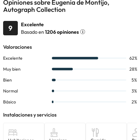
Opiniones sobre Eugenia de Montijo,
alojamiento. Si tienes dudas, contáctanos.
Autograph Collection
Excelente
9
Basado en
1206 opiniones