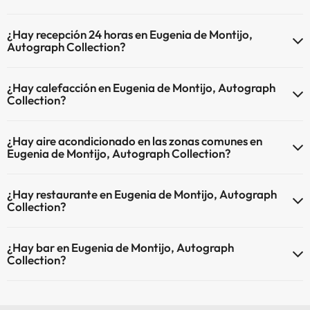
El Eugenia de Montijo, Autograph Collection dispone de las
¿Hay recepción 24 horas en Eugenia de Montijo,
siguientes actividades (algunas pueden ser de pago).
Autograph Collection?
Masajista
Sí, Eugenia de Montijo, Autograph Collection tiene recepción 24
¿Hay calefacción en Eugenia de Montijo, Autograph
horas.
Collection?
Sí, Eugenia de Montijo, Autograph Collection tiene calefacción en las
¿Hay aire acondicionado en las zonas comunes en
zonas comunes.
Eugenia de Montijo, Autograph Collection?
Sí, Eugenia de Montijo, Autograph Collection tiene aire
¿Hay restaurante en Eugenia de Montijo, Autograph
acondicionado en las zonas comunes.
Collection?
Sí, Eugenia de Montijo, Autograph Collection tiene restaurante.
¿Hay bar en Eugenia de Montijo, Autograph
Collection?
Sí, Eugenia de Montijo, Autograph Collection tiene bar.