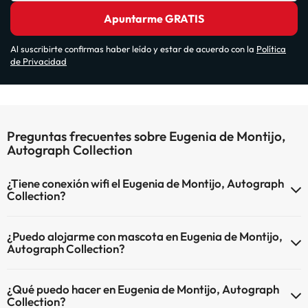
Apuntarme GRATIS
Al suscribirte confirmas haber leído y estar de acuerdo con la
Política
de Privacidad
Preguntas frecuentes sobre Eugenia de Montijo,
Autograph Collection
¿Tiene conexión wifi el Eugenia de Montijo, Autograph
Collection?
El Eugenia de Montijo, Autograph Collection dispone de Wi-Fi.
¿Puedo alojarme con mascota en Eugenia de Montijo,
Autograph Collection?
En Eugenia de Montijo, Autograph Collection se admiten mascotas
¿Qué puedo hacer en Eugenia de Montijo, Autograph
(previa petición y de pago directo en hotel). Consulta las
Collection?
condiciones.