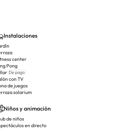
Instalaciones
ardín
erraza
itness center
ing Pong
llar
De pago
alón con TV
ona de juegos
erraza solarium
Niños y animación
lub de niños
spectáculos en directo