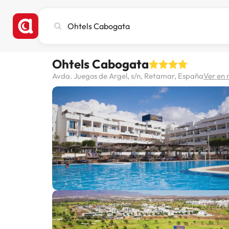
Busca
ciudad,
hotel
o
Ohtels Cabogata
destino
Avda. Juegos de Argel, s/n, Retamar, España
Ver en