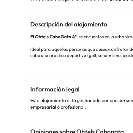
Descripción del alojamiento
El Ohtels CaboGata 4*
se encuentra en la urbaniza
Ideal para aquellas personas que desean disfrutar de
cabo una práctica deportiva (golf, senderismo, bicicl
Dispone de piscina exterior gratuita, así como de un 
Sus habitaciones cuentan con balcón, caja fuerte de
Información legal
Este alojamiento está gestionado por una persona 
Algunos de los servicios detallados pueden ser de pag
empresarial o profesional.
cambios por parte del alojamiento. Si tienes dudas, 
Opiniones sobre Ohtels Cabogata