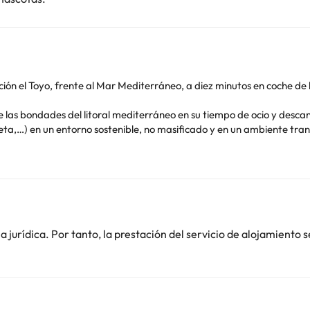
ción el Toyo, frente al Mar Mediterráneo, a diez minutos en coche d
 las bondades del litoral mediterráneo en su tiempo de ocio y descan
eta,…) en un entorno sostenible, no masificado y en un ambiente tranq
amplio comedor-buffet, cafetería interior, terraza-bar, salones priva
 pago, Wi-Fi gratuita y baño completo.
jurídica. Por tanto, la prestación del servicio de alojamiento s
o. Puedes consultar sus tarifas directamente en el establecimiento. 
contáctanos.