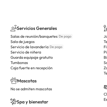
Servicios Generales
Salas de reunión/banquetes
J
De pago
Sala de juegos
T
Servicio de lavandería
F
De pago
Servicio de niñera
P
Guarda equipaje gratuito
Bi
Tumbonas
S
Caja fuerte en recepción
Z
T
Mascotas
No se admiten mascotas
C
E
Spa y bienestar