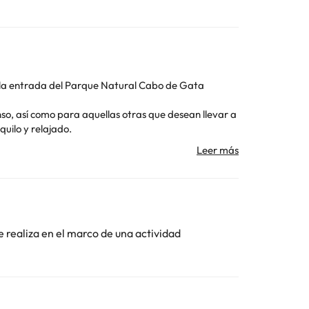
e la entrada del Parque Natural Cabo de Gata
so, así como para aquellas otras que desean llevar a
uilo y relajado.
dos, garajes...
e realiza en el marco de una actividad
Toda la información de esta ficha está sujeta a