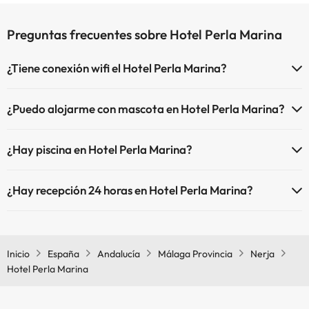
Preguntas frecuentes sobre Hotel Perla Marina
¿Tiene conexión wifi el Hotel Perla Marina?
El Hotel Perla Marina dispone de Wi-Fi.
¿Puedo alojarme con mascota en Hotel Perla Marina?
En Hotel Perla Marina no se admiten mascotas.
¿Hay piscina en Hotel Perla Marina?
Sí, Hotel Perla Marina tiene piscina (este servicio puede ser de pago)
¿Hay recepción 24 horas en Hotel Perla Marina?
Aquí tienes más info sobre la piscina y otras instalaciones.
Sí, Hotel Perla Marina tiene recepción 24 horas.
Piscina Infantil (temporada verano).
Inicio
España
Andalucía
Málaga Provincia
Nerja
Hotel Perla Marina