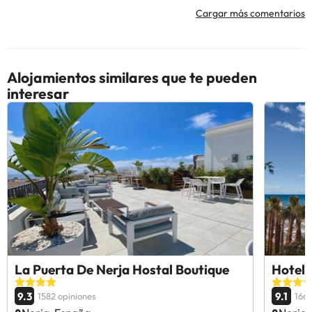
Cargar más comentarios
Alojamientos similares que te pueden
interesar
La Puerta De Nerja Hostal Boutique
Hotel 
9.3
9.1
1582 opiniones
1668