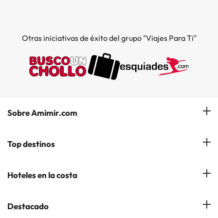
Otras iniciativas de éxito del grupo "Viajes Para Ti"
Sobre Amimir.com
¿Quiénes somos?
Top destinos
Opiniones de nuestros clientes
Hoteles en Salou
Hoteles en la costa
Gestionar mi reserva
Hoteles en Lloret de Mar
Blog de Amimir.com
Hoteles en la Costa Azahar
Destacado
Hoteles en Andorra la Vella