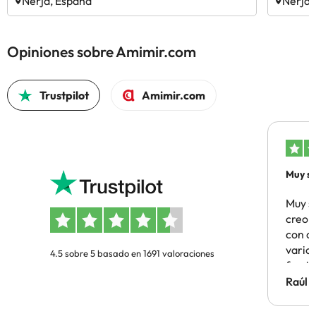
Nerja, España
Nerja,
Opiniones sobre Amimir.com
Trustpilot
Amimir.com
Muy sa
Muy s
creo 
con c
vario
4.5 sobre 5 basado en 1691 valoraciones
famil
Hotel 
Raúl 
vuestr