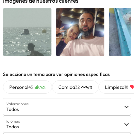
Imágenes de nuestros clientes
Selecciona un tema para ver opiniones específicas
Personal
Comida
Limpieza
45
32
18
76%
47%
Valoraciones
Todos
Idiomas
Todos