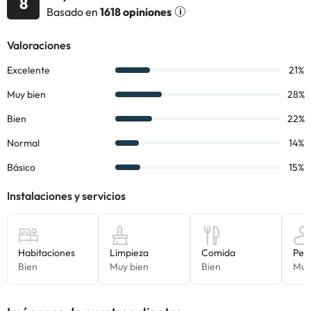
8
alojamiento. Si tienes dudas, contáctanos.
Basado en
1618 opiniones