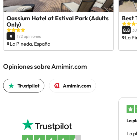
Oassium Hotel at Estival Park (Adults
Best T
Only)
8.8
309
9
172 opiniones
La Pin
La Pineda, España
Opiniones sobre Amimir.com
Trustpilot
Amimir.com
La pla
La pl