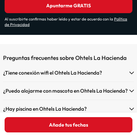
Apuntarme GRATIS
Al suscribirte confirmas haber leído y estar de acuerdo con la
Política
de Privacidad
Preguntas frecuentes sobre Ohtels La Hacienda
¿Tiene conexión wifi el Ohtels La Hacienda?
El Ohtels La Hacienda dispone de Wi-Fi.
¿Puedo alojarme con mascota en Ohtels La Hacienda?
En Ohtels La Hacienda no se admiten mascotas.
¿Hay piscina en Ohtels La Hacienda?
Sí, Ohtels La Hacienda tiene piscina (este servicio puede ser de
Añade tus fechas
¿Qué puedo hacer en Ohtels La Hacienda?
pago) Aquí tienes más info sobre la piscina y otras instalaciones.