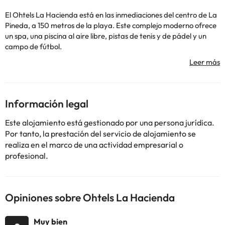
El Ohtels La Hacienda está en las inmediaciones del centro de La
Pineda, a 150 metros de la playa. Este complejo moderno ofrece
un spa, una piscina al aire libre, pistas de tenis y de pádel y un
campo de fútbol.
Se encuentra a menos de 3 km del parque acuático Aquopolis y
del parque temático Port Aventura. La ciudad de Tarragona,
declarada Patrimonio de la Humanidad por la UNESCO, también
está cerca.
El hotel alberga varios bares y restaurantes en los que podrás
Información legal
tomarte algo fresquito ;)
El spa incluye sauna, baño turco y bañera de hidromasaje, y
Este alojamiento está gestionado por una persona jurídica.
conlleva un suplemento. Se pueden alquilar toallas en el spa. El
Por tanto, la prestación del servicio de alojamiento se
establecimiento también ofrece un gimnasio, una piscina
realiza en el marco de una actividad empresarial o
cubierta, servicio de masajes y otros tratamientos (de pago
profesional.
directo).
Opiniones sobre Ohtels La Hacienda
Algunos de los servicios detallados pueden ser de pago. Puedes
consultar sus tarifas directamente en el establecimiento. Toda la
información de esta ficha está sujeta a cambios por parte del
Muy bien