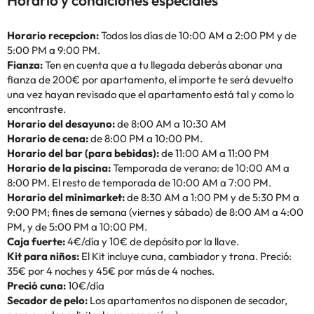
Horario y condiciones especiales
Horario recepcion:
Todos los días de 10:00 AM a 2:00 PM y de
5:00 PM a 9:00 PM.
Fianza:
Ten en cuenta que a tu llegada deberás abonar una
fianza de 200€ por apartamento, el importe te será devuelto
una vez hayan revisado que el apartamento está tal y como lo
encontraste.
Horario del desayuno:
de 8:00 AM a 10:30 AM
Horario de cena:
de 8:00 PM a 10:00 PM.
Horario del bar (para bebidas):
de 11:00 AM a 11:00 PM
Horario de la piscina:
Temporada de verano: de 10:00 AM a
8:00 PM. El resto de temporada de 10:00 AM a 7:00 PM.
Horario del minimarket:
de 8:30 AM a 1:00 PM y de 5:30 PM a
9:00 PM; fines de semana (viernes y sábado) de 8:00 AM a 4:00
PM, y de 5:00 PM a 10:00 PM.
Caja fuerte:
4€/día y 10€ de depósito por la llave.
Kit para niños:
El Kit incluye cuna, cambiador y trona. Preció:
35€ por 4 noches y 45€ por más de 4 noches.
Preció cuna:
10€/día
Secador de pelo:
Los apartamentos no disponen de secador,