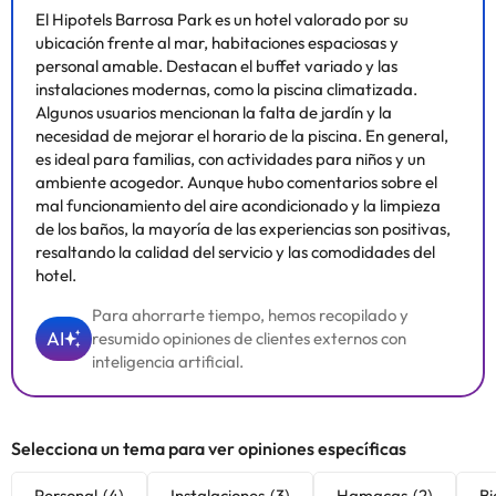
El Hipotels Barrosa Park es un hotel valorado por su
ubicación frente al mar, habitaciones espaciosas y
personal amable. Destacan el buffet variado y las
instalaciones modernas, como la piscina climatizada.
Algunos usuarios mencionan la falta de jardín y la
necesidad de mejorar el horario de la piscina. En general,
es ideal para familias, con actividades para niños y un
ambiente acogedor. Aunque hubo comentarios sobre el
mal funcionamiento del aire acondicionado y la limpieza
de los baños, la mayoría de las experiencias son positivas,
resaltando la calidad del servicio y las comodidades del
hotel.
Para ahorrarte tiempo, hemos recopilado y
AI
resumido opiniones de clientes externos con
inteligencia artificial.
Selecciona un tema para ver opiniones específicas
Personal
(4)
Instalaciones
(3)
Hamacas
(2)
Bi