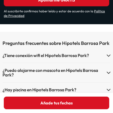
Apuntarme GRATIS
Al suscribirte confirmas haber leído y estar de acuerdo con la
Política
de Privacidad
Preguntas frecuentes sobre Hipotels Barrosa Park
¿Tiene conexión wifi el Hipotels Barrosa Park?
El Hipotels Barrosa Park dispone de Wi-Fi.
¿Puedo alojarme con mascota en Hipotels Barrosa
Park?
En Hipotels Barrosa Park no se admiten mascotas.
¿Hay piscina en Hipotels Barrosa Park?
Sí, Hipotels Barrosa Park tiene piscina (este servicio puede ser de
Añade tus fechas
¿Qué puedo hacer en Hipotels Barrosa Park?
pago) Aquí tienes más info sobre la piscina y otras instalaciones.