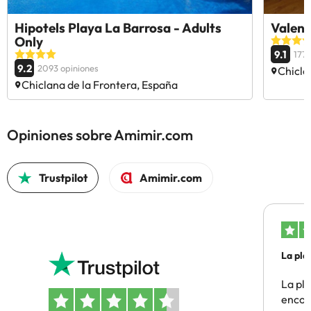
Hipotels Playa La Barrosa - Adults
Valent
Only
9.1
1776
9.2
2093 opiniones
Chicla
Chiclana de la Frontera, España
Opiniones sobre Amimir.com
Trustpilot
Amimir.com
La pla
La pl
encon