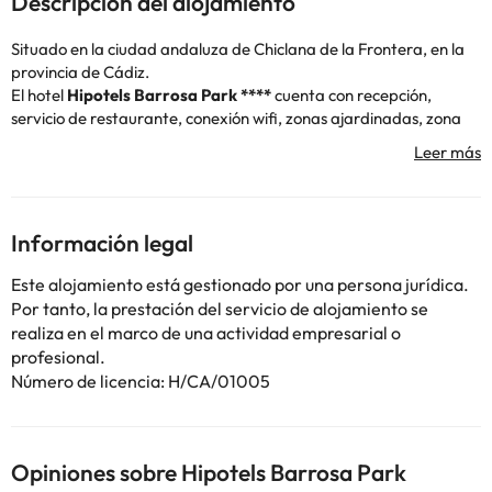
Descripción del alojamiento
Situado en la ciudad andaluza de Chiclana de la Frontera, en la
provincia de Cádiz.
El hotel
Hipotels Barrosa Park ****
cuenta con recepción,
servicio de restaurante, conexión wifi, zonas ajardinadas, zona
infantil, parking de pago, así como piscina exterior. Además, el
hotel cuenta con zona de spa, para que puedas relajarte ¡
qué
bien
!
Las habitaciones modernas y totalmente decoradas cuentan con
calefacción, aire acondicionado, caja fuerte, mini-bar, televisión
Información legal
así como baño completo con ducha o bañera y secador de pelo.
El hotel también dispone de acceso directo a la playa de la
Este alojamiento está gestionado por una persona jurídica.
Barrosa, la cual se encuentra a tan solo 170 metros ¡
genial
!
Por tanto, la prestación del servicio de alojamiento se
Además, puedes aprovechar tu estancia para visitar el Parque
realiza en el marco de una actividad empresarial o
Nacional Bahía de Cádiz a unos 12 km.
profesional.
Reserva ya en el hotel
Hipotels Barrosa Park ****
y disfruta de
Número de licencia: H/CA/01005
unos días en la Costa de la Luz.
Opiniones sobre Hipotels Barrosa Park